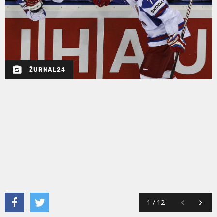
ŽURNAL24
1
/
12