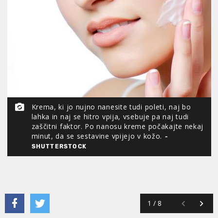
Krema, ki jo nujno nanesite tudi poleti, naj bo
lahka in naj se hitro vpija, vsebuje pa naj tudi
zaščitni faktor. Po nanosu kreme počakajte nekaj
minut, da se sestavine vpijejo v kožo.
SHUTTERSTOCK
1
/
8