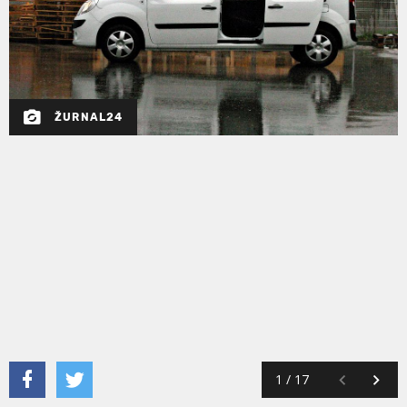
ŽURNAL24
1
/
17