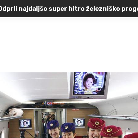
Odprli najdaljšo super hitro železniško prog