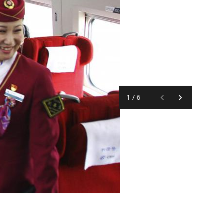
1
/
6