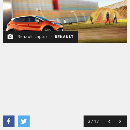
Renault captur
RENAULT
3
/
17