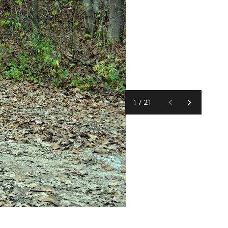
1
/
21