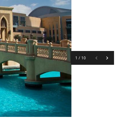
1
/
10