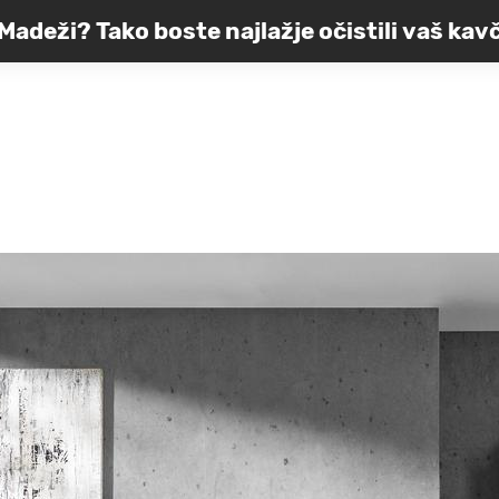
Madeži? Tako boste najlažje očistili vaš kav