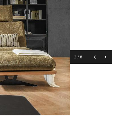
2
/
8