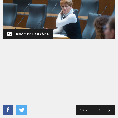
ANŽE PETKOVŠEK
1
/
2