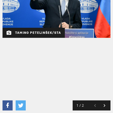
TAMINO PETELINŠEK/STA
1
/
2