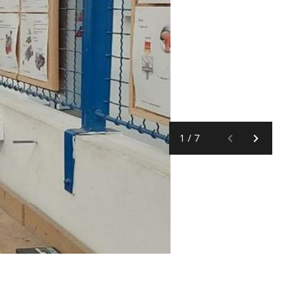
1
/
7