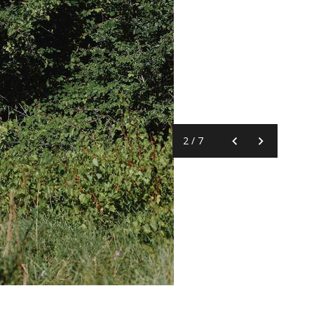
2
/
7