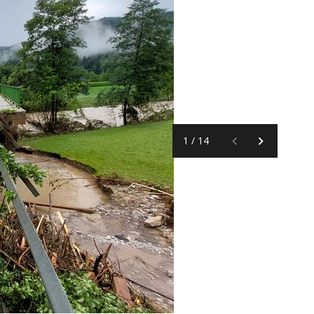
1
/
14