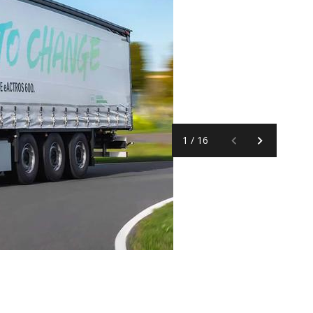
1
/
16