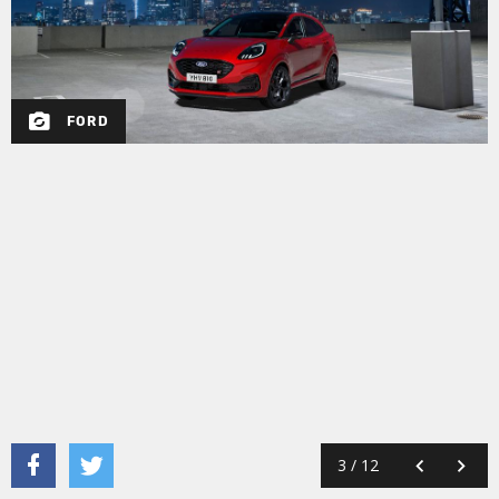
FORD
3
/
12