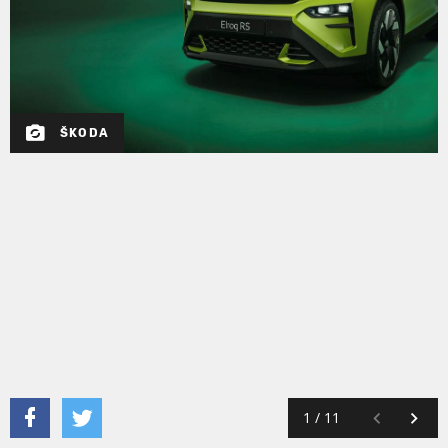
ŠKODA
1
/
11