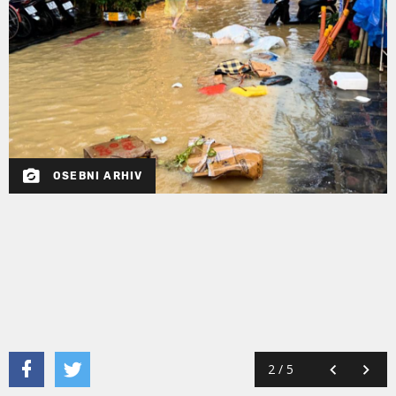
OSEBNI ARHIV
2
/
5