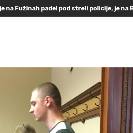
 je na Fužinah padel pod streli policije, je na
grozil