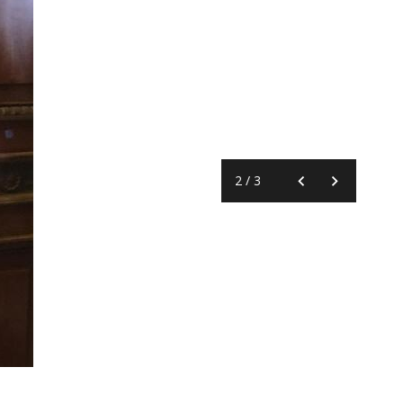
2
/
3