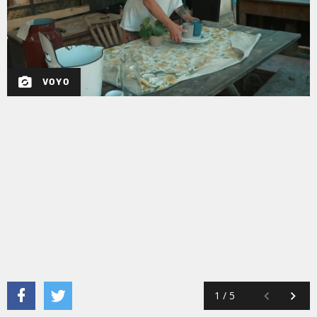
VOYO
1
/
5