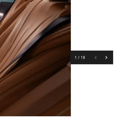
1
/
18