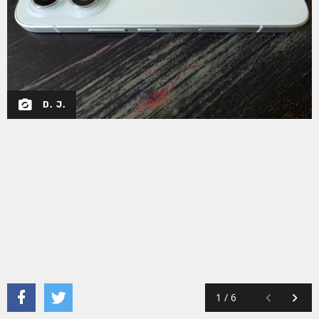
D. J.
1
/
6