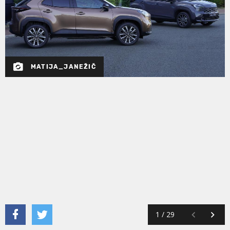
MATIJA_JANEŽIČ
1
/
29