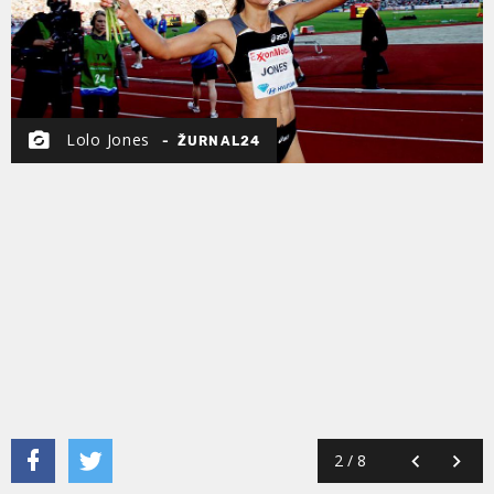
Lolo Jones
ŽURNAL24
2
/
8