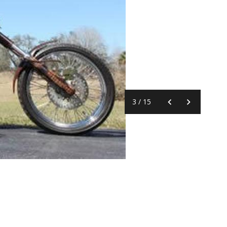
3
/
15