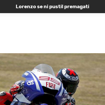
Lorenzo se ni pustil premagati