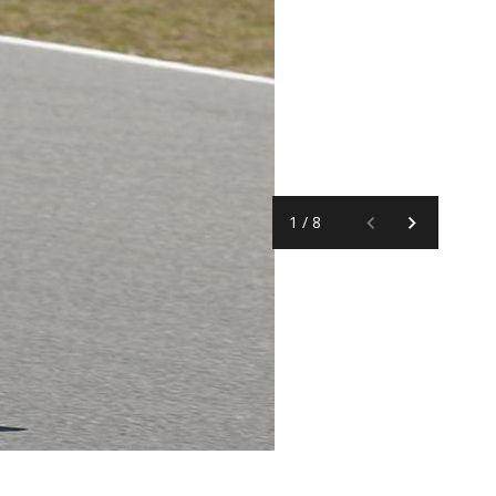
1
/
8