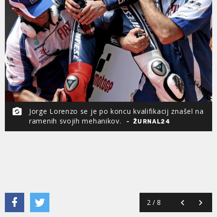
Jorge Lorenzo se je po koncu kvalifikacij znašel na
ramenih svojih mehanikov.
ŽURNAL24
2
/
8