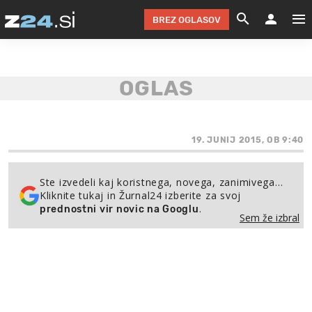
BREZ OGLASOV
GRADIMO &
OLIMPI
EKO 
INTE
T
SLOV
KOMENTARJ
FILM & G
NEPRE
AVTO 
NO
FI
SV
ČRNA 
KOMB
VARČ
AKT
KO
BI
ŠP
FESTIVAL ZA L
LEPOT
MOTO
NA 
NA
O
19. JUNIJ 2015, OB 9:40
MAG
ODNOSI IN
ŽIVLJEN
IZ DR
KOLE
E-
ZDR
POGLEJ
Ste izvedeli kaj koristnega, novega, zanimivega…
Kliknite tukaj in Žurnal24 izberite za svoj
HOROSKOP IN
PRAVNI
ŠOFER
ZIMSK
PRE
AV
.
prednostni vir novic na Googlu
Sem že izbral
JOO
IN
POPO
POGLEJ
POGLEJ
POGLEJ
SEM 
POD S
POGLEJ
TRAJN
POGLEJ
ŽURNAL P