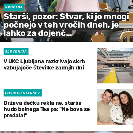
VROČINA
Starši, pozor: Stvar, ki jo mnogi
počnejo v teh vročih dneh, je
lahko za dojenč…
SLOVENIJA
V UKC Ljubljana razkrivajo skrb
vzbujajoče številke zadnjih dni
IZPOVED STARŠEV
Država dečku rekla ne, starša
hudo bolnega Tea pa: "Ne bova se
predala!"