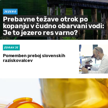
JEZERO
Prebavne težave otrok po
kopanju v čudno obarvani vodi:
Je to jezero res varno?
ZDRAVJE
Pomemben preboj slovenskih
raziskovalcev