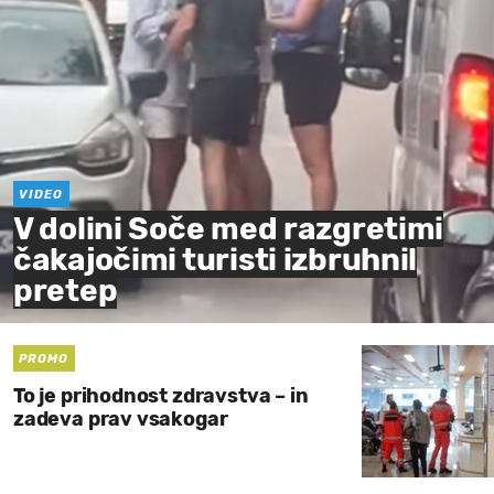
VIDEO
V dolini Soče med razgretimi
čakajočimi turisti izbruhnil
pretep
PROMO
To je prihodnost zdravstva – in
zadeva prav vsakogar