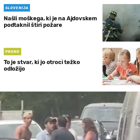
SLOVENIJA
Našli moškega, ki je na Ajdovskem
podtaknil štiri požare
PROMO
To je stvar, ki jo otroci težko
odložijo