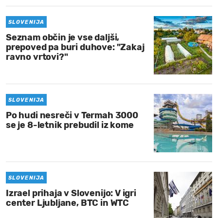
SLOVENIJA
Seznam občin je vse daljši,
prepoved pa buri duhove: "Zakaj
ravno vrtovi?"
SLOVENIJA
Po hudi nesreči v Termah 3000
se je 8-letnik prebudil iz kome
SLOVENIJA
Izrael prihaja v Slovenijo: V igri
center Ljubljane, BTC in WTC