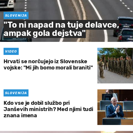
SLOVENIJA
"To ni napad na tuje delavce,
ampak gola dejstva"
VIDEO
Hrvati se norčujejo iz Slovenske
vojske: "Mi jih bomo morali braniti"
SLOVENIJA
Kdo vse je dobil službo pri
Janševih ministrih? Med njimi tudi
znana imena