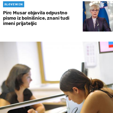
SLOVENIJA
Pirc Musar objavila odpustno
pismo iz bolnišnice, znani tudi
imeni prijateljic