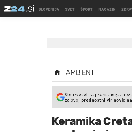
SLOVENIJA
SVET
ŠPORT
MAGAZIN
ZDRA
AMBIENT
Ste izvedeli kaj koristnega, nov
za svoj
prednostni vir novic n
Keramika Creta