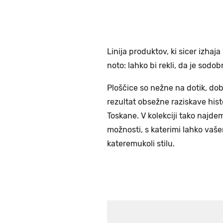
Linija produktov, ki sicer izhaj
noto: lahko bi rekli, da je sodob
Ploščice so nežne na dotik, dobi
rezultat obsežne raziskave his
Toskane. V kolekciji tako najde
možnosti, s katerimi lahko vaš
kateremukoli stilu.