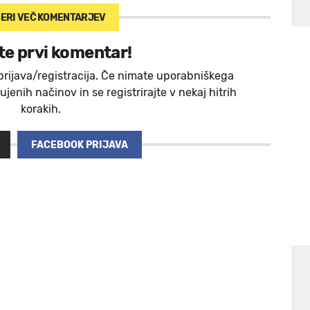
ERI VEČ
KOMENTARJEV
te prvi komentar!
prijava/registracija. Če nimate uporabniškega
jenih načinov in se registrirajte v nekaj hitrih
korakih.
FACEBOOK PRIJAVA