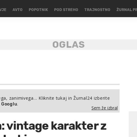
VJE
AVTO
POPOTNIK
POD STREHO
TRAJNOSTNO
ŽURNAL P
ega, zanimivega… Kliknite tukaj in Žurnal24 izberite
.
a Googlu
Sem že izbral
: vintage karakter z