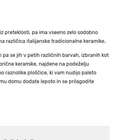
a iz preteklosti, pa ima vseeno zelo sodobno
na različica italijanske tradicionalne keramike.
 pa se jih v petih različnih barvah, izbranih kot
torične keramike, najdene na podeželju
mo raznolike ploščice, ki vam nudijo paleto
emu domu dodate lepoto in se prilagodite