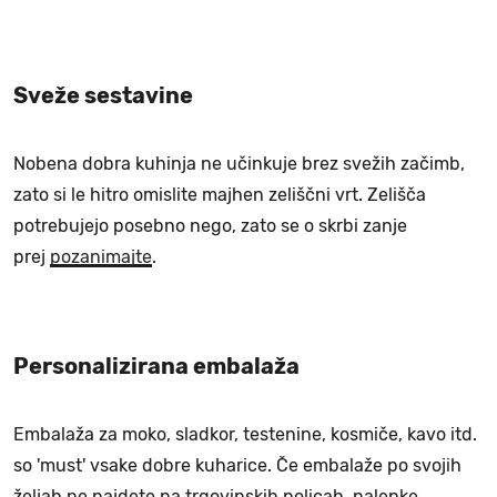
Sveže sestavine
Nobena dobra kuhinja ne učinkuje brez svežih začimb,
zato si le hitro omislite majhen zeliščni vrt. Zelišča
potrebujejo posebno nego, zato se o skrbi zanje
prej
pozanimajte
.
Personalizirana embalaža
Embalaža za moko, sladkor, testenine, kosmiče, kavo itd.
so 'must' vsake dobre kuharice. Če embalaže po svojih
željah ne najdete na trgovinskih policah, nalepke