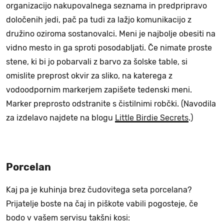
organizacijo nakupovalnega seznama in predpripravo
določenih jedi, pač pa tudi za lažjo komunikacijo z
družino oziroma sostanovalci. Meni je najbolje obesiti na
vidno mesto in ga sproti posodabljati. Če nimate proste
stene, ki bi jo pobarvali z barvo za šolske table, si
omislite preprost okvir za sliko, na katerega z
vodoodpornim markerjem zapišete tedenski meni.
Marker preprosto odstranite s čistilnimi robčki. (Navodila
za izdelavo najdete na blogu
Little Birdie Secrets
.)
Porcelan
Kaj pa je kuhinja brez čudovitega seta porcelana?
Prijatelje boste na čaj in piškote vabili pogosteje, če
bodo v vašem servisu takšni kosi: