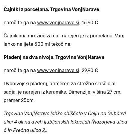
Čajnik iz porcelana, Trgovina VonjNarave
naročite ga na
www.vonjnarave.si
, 16,90 €
Čajnik ima mrežico za čaj, narejen je iz porcelana. Vanj
lahko nalijete 500 ml tekočine.
Pladenj na dva nivoja, Trgovina VonjNarave
naročite ga na
www.vonjnarave.si
, 29,90 €
Dvonivojski pladenj, primeren za strežbo slaščic ali
sadja, je narejen iz keramike. Dimenzije: višina 27 cm,
premer 25cm.
Trgovino VonjNarave lahko obiščete v Celju na Gubčevi
ulici 4 ali na dveh ljubljanskih lokacijah (Nazorjeva ulica
6 in Prečna ulica 2).