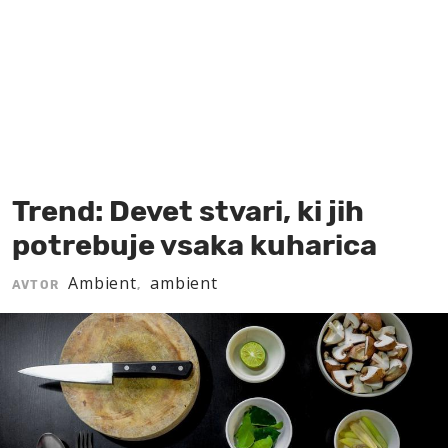
MOJ SANJ
Trend: Devet stvari, ki jih
potrebuje vsaka kuharica
Ambient
ambient
AVTOR
,