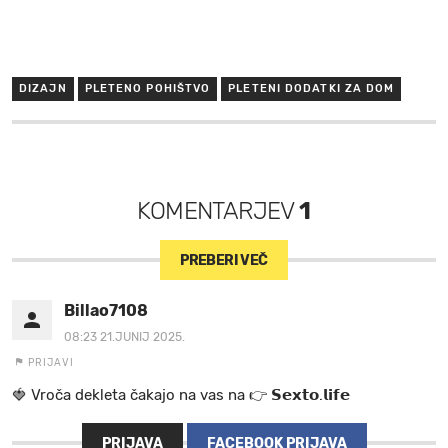
DIZAJN
PLETENO POHIŠTVO
PLETENI DODATKI ZA DOM
KOMENTARJEV
1
PREBERI VEČ
Billao7108
08:23 21.JUNIJ 2025.
PRIJAVI
🍓 V r o č a d e k l e t a ča k a jo na va s n a 👉 𝗦𝗲𝘅𝘁𝗼.𝗹𝗶𝗳𝗲
PRIJAVA
FACEBOOK PRIJAVA