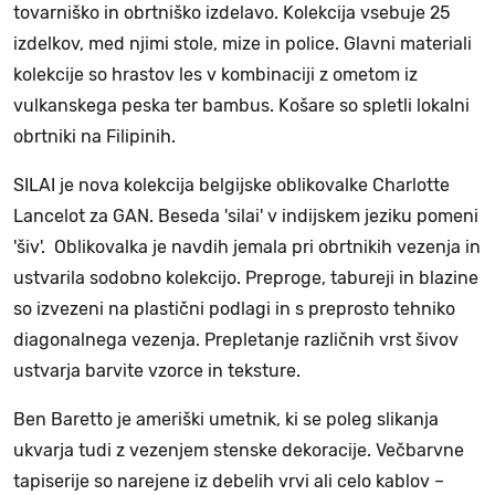
tovarniško in obrtniško izdelavo. Kolekcija vsebuje 25
izdelkov, med njimi stole, mize in police. Glavni materiali
kolekcije so hrastov les v kombinaciji z ometom iz
vulkanskega peska ter bambus. Košare so spletli lokalni
obrtniki na Filipinih.
SILAI je nova kolekcija belgijske oblikovalke Charlotte
Lancelot za GAN. Beseda 'silai' v indijskem jeziku pomeni
'šiv'. Oblikovalka je navdih jemala pri obrtnikih vezenja in
ustvarila sodobno kolekcijo. Preproge, tabureji in blazine
so izvezeni na plastični podlagi in s preprosto tehniko
diagonalnega vezenja. Prepletanje različnih vrst šivov
ustvarja barvite vzorce in teksture.
Ben Baretto je ameriški umetnik, ki se poleg slikanja
ukvarja tudi z vezenjem stenske dekoracije. Večbarvne
tapiserije so narejene iz debelih vrvi ali celo kablov –