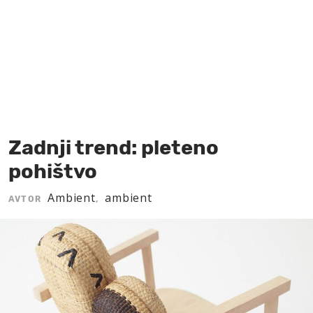
MOJ SANJ
Zadnji trend: pleteno
pohištvo
Ambient
ambient
AVTOR
,