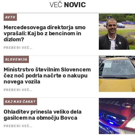
VEČ
NOVIC
AVTO
Mercedesovega direktorja smo
vprašali: Kaj bo z bencinom in
dizlom?
PREBERI VEČ…
SLOVENIJA
Ministrstvo številnim Slovencem
čez noč podrla načrte o nakupu
novega vozila
PREBERI VEČ…
KAJ NAS ČAKA?
Ohladitev prinesla veliko dela
gasilcem na območju Bovca
PREBERI VEČ…