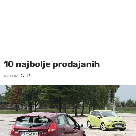
MOJ SANJ
10 najbolje prodajanih
G. P.
AVTOR