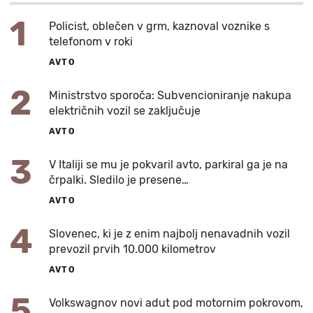
1
Policist, oblečen v grm, kaznoval voznike s
telefonom v roki
AVTO
2
Ministrstvo sporoča: Subvencioniranje nakupa
električnih vozil se zaključuje
AVTO
3
V Italiji se mu je pokvaril avto, parkiral ga je na
črpalki. Sledilo je presene…
AVTO
4
Slovenec, ki je z enim najbolj nenavadnih vozil
prevozil prvih 10.000 kilometrov
AVTO
5
Volkswagnov novi adut pod motornim pokrovom,