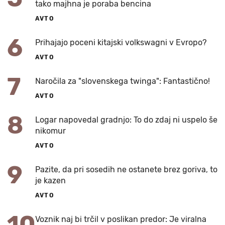
tako majhna je poraba bencina
AVTO
6
Prihajajo poceni kitajski volkswagni v Evropo?
AVTO
7
Naročila za "slovenskega twinga": Fantastično!
AVTO
8
Logar napovedal gradnjo: To do zdaj ni uspelo še
nikomur
AVTO
9
Pazite, da pri sosedih ne ostanete brez goriva, to
je kazen
AVTO
10
Voznik naj bi trčil v poslikan predor: Je viralna