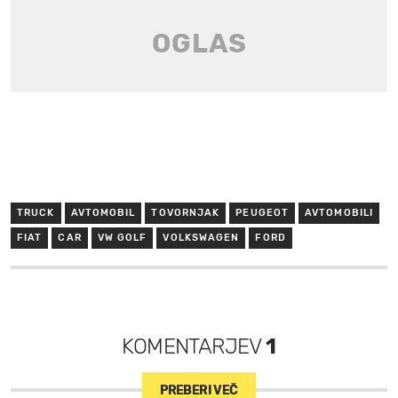
TRUCK
AVTOMOBIL
TOVORNJAK
PEUGEOT
AVTOMOBILI
FIAT
CAR
VW GOLF
VOLKSWAGEN
FORD
KOMENTARJEV
1
PREBERI VEČ