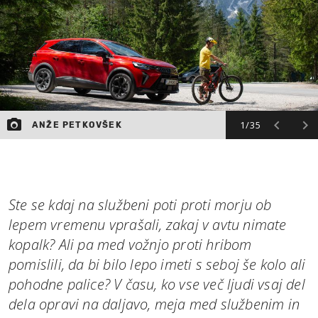
MOJ SANJ
1/35
ANŽE PETKOVŠEK
Ste se kdaj na službeni poti proti morju ob
lepem vremenu vprašali, zakaj v avtu nimate
kopalk? Ali pa med vožnjo proti hribom
pomislili, da bi bilo lepo imeti s seboj še kolo ali
pohodne palice? V času, ko vse več ljudi vsaj del
dela opravi na daljavo, meja med službenim in