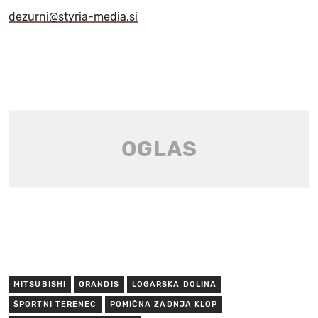
dezurni@styria-media.si
MITSUBISHI
GRANDIS
LOGARSKA DOLINA
ŠPORTNI TERENEC
POMIČNA ZADNJA KLOP