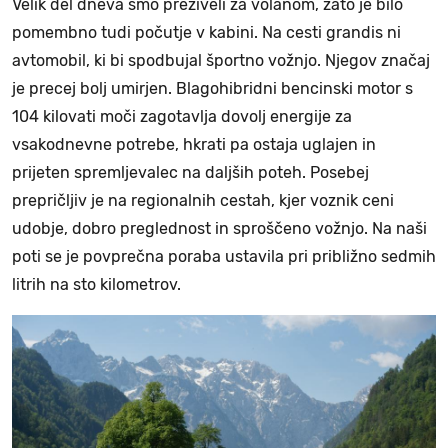
Velik del dneva smo preživeli za volanom, zato je bilo
pomembno tudi počutje v kabini. Na cesti grandis ni
avtomobil, ki bi spodbujal športno vožnjo. Njegov značaj
je precej bolj umirjen. Blagohibridni bencinski motor s
104 kilovati moči zagotavlja dovolj energije za
vsakodnevne potrebe, hkrati pa ostaja uglajen in
prijeten spremljevalec na daljših poteh. Posebej
prepričljiv je na regionalnih cestah, kjer voznik ceni
udobje, dobro preglednost in sproščeno vožnjo. Na naši
poti se je povprečna poraba ustavila pri približno sedmih
litrih na sto kilometrov.