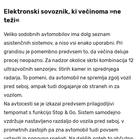
Elektronski sovoznik, ki večinoma »ne
teži«
Veliko sodobnih avtomobilov ima dolg seznam
asistenčnih sistemov, a niso vsi enako uporabni. Pri
grandisu je pomembno predvsem to, da večina deluje
precej neopazno. Za nadzor okolice skrbi kombinacija 12
ultrazvočnih senzorjev, štirih kamer in sprednjega
radarja. To pomeni, da avtomobil ne spremlja zgolj vozil
pred seboj, ampak tudi dogajanje ob straneh in za
vozilom.
Na avtocesti se je izkazal predvsem prilagodljivi
tempomat s funkcijo Stop & Go. Sistem samodejno
vzdržuje nastavljeno razdaljo do vozila pred seboj, v
prometnih zastojih pa zna avtomobil tudi povsem
ustaviti in ponovno speljati. Na daljših poteh to občutno