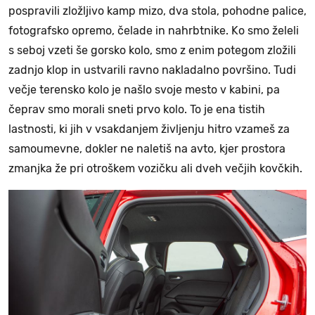
pospravili zložljivo kamp mizo, dva stola, pohodne palice,
fotografsko opremo, čelade in nahrbtnike. Ko smo želeli
s seboj vzeti še gorsko kolo, smo z enim potegom zložili
zadnjo klop in ustvarili ravno nakladalno površino. Tudi
večje terensko kolo je našlo svoje mesto v kabini, pa
čeprav smo morali sneti prvo kolo. To je ena tistih
lastnosti, ki jih v vsakdanjem življenju hitro vzameš za
samoumevne, dokler ne naletiš na avto, kjer prostora
zmanjka že pri otroškem vozičku ali dveh večjih kovčkih.