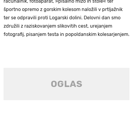
računalnik, fotoaparat, »pisalno mizo in stole« ter
športno opremo z gorskim kolesom naložili v prtljažnik
ter se odpravili proti Logarski dolini. Delovni dan smo
združili z raziskovanjem slikovitih cest, urejanjem
fotografij, pisanjem testa in popoldanskim kolesarjenjem.