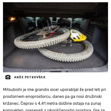
ANŽE PETKOVŠEK
Mitsubishi je ime grandis sicer uporabljal že pred leti pri
prostornem enoprostorcu, danes pa ga nosi družinski
križanec. Čeprav s 4,41 metra dolžine ostaja na zunaj
kompakten, preseneti z izkoriščenostjo prostora. Gre za