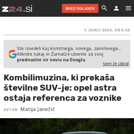
BREZ OGLASOV
GRADIMO &
OLIMPI
EKO 
INTE
T
SLOV
1. JUNIJ 2026, OB 5:52
KOMENTARJ
FILM & G
NEPRE
AVTO 
NO
FI
SV
Ste izvedeli kaj koristnega, novega, zanimivega…
ČRNA 
KOMB
VARČ
AKT
KO
BI
ŠP
Kliknite tukaj in Žurnal24 izberite za svoj
.
prednostni vir novic na Googlu
FESTIVAL ZA L
LEPOT
MOTO
NA 
NA
O
MAG
Sem že izbral
ODNOSI IN
ŽIVLJEN
IZ DR
KOLE
E-
ZDR
POGLEJ
Kombilimuzina, ki prekaša
HOROSKOP IN
PRAVNI
ŠOFER
ZIMSK
PRE
AV
številne SUV-je: opel astra
ostaja referenca za voznike
JOO
IN
POPO
POGLEJ
POGLEJ
POGLEJ
SEM 
Matija Janežič
POD S
POGLEJ
AVTOR
TRAJN
POGLEJ
ŽURNAL P