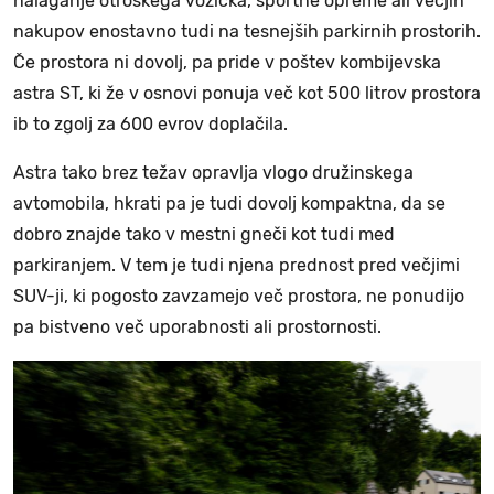
nalaganje otroškega vozička, športne opreme ali večjih
nakupov enostavno tudi na tesnejših parkirnih prostorih.
Če prostora ni dovolj, pa pride v poštev kombijevska
astra ST, ki že v osnovi ponuja več kot 500 litrov prostora
ib to zgolj za 600 evrov doplačila.
Astra tako brez težav opravlja vlogo družinskega
avtomobila, hkrati pa je tudi dovolj kompaktna, da se
dobro znajde tako v mestni gneči kot tudi med
parkiranjem. V tem je tudi njena prednost pred večjimi
SUV-ji, ki pogosto zavzamejo več prostora, ne ponudijo
pa bistveno več uporabnosti ali prostornosti.