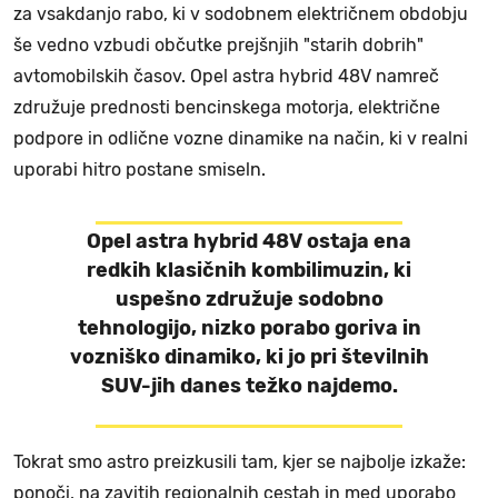
za vsakdanjo rabo, ki v sodobnem električnem obdobju
še vedno vzbudi občutke prejšnjih "starih dobrih"
avtomobilskih časov. Opel astra hybrid 48V namreč
združuje prednosti bencinskega motorja, električne
podpore in odlične vozne dinamike na način, ki v realni
uporabi hitro postane smiseln.
Opel astra hybrid 48V ostaja ena
redkih klasičnih kombilimuzin, ki
uspešno združuje sodobno
tehnologijo, nizko porabo goriva in
vozniško dinamiko, ki jo pri številnih
SUV-jih danes težko najdemo.
Tokrat smo astro preizkusili tam, kjer se najbolje izkaže:
ponoči, na zavitih regionalnih cestah in med uporabo