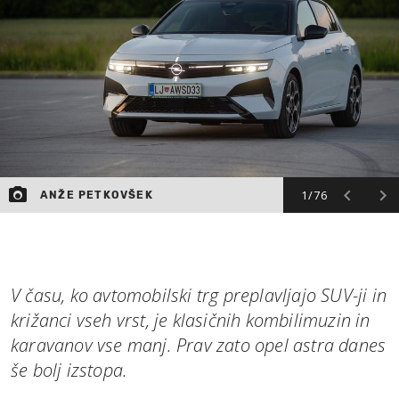
MOJ SANJ
1/76
ANŽE PETKOVŠEK
V času, ko avtomobilski trg preplavljajo SUV-ji in
križanci vseh vrst, je klasičnih kombilimuzin in
karavanov vse manj. Prav zato opel astra danes
še bolj izstopa.