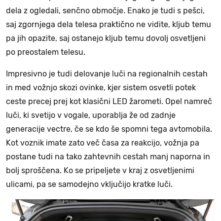
dela z ogledali, senčno območje. Enako je tudi s pešci,
saj zgornjega dela telesa praktično ne vidite, kljub temu
pa jih opazite, saj ostanejo kljub temu dovolj osvetljeni
po preostalem telesu.
Impresivno je tudi delovanje luči na regionalnih cestah
in med vožnjo skozi ovinke, kjer sistem osvetli potek
ceste precej prej kot klasični LED žarometi. Opel namreč
luči, ki svetijo v vogale, uporablja že od zadnje
generacije vectre, če se kdo še spomni tega avtomobila.
Kot voznik imate zato več časa za reakcijo, vožnja pa
postane tudi na tako zahtevnih cestah manj naporna in
bolj sproščena. Ko se pripeljete v kraj z osvetljenimi
ulicami, pa se samodejno vključijo kratke luči.