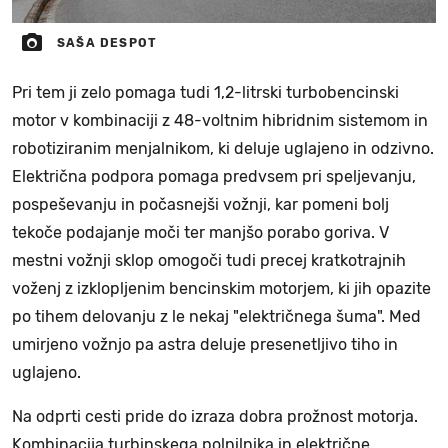
SAŠA DESPOT
Pri tem ji zelo pomaga tudi 1,2-litrski turbobencinski
motor v kombinaciji z 48-voltnim hibridnim sistemom in
robotiziranim menjalnikom, ki deluje uglajeno in odzivno.
Električna podpora pomaga predvsem pri speljevanju,
pospeševanju in počasnejši vožnji, kar pomeni bolj
tekoče podajanje moči ter manjšo porabo goriva. V
mestni vožnji sklop omogoči tudi precej kratkotrajnih
voženj z izklopljenim bencinskim motorjem, ki jih opazite
po tihem delovanju z le nekaj "električnega šuma". Med
umirjeno vožnjo pa astra deluje presenetljivo tiho in
uglajeno.
Na odprti cesti pride do izraza dobra prožnost motorja.
Kombinacija turbinskega polnilnika in električne