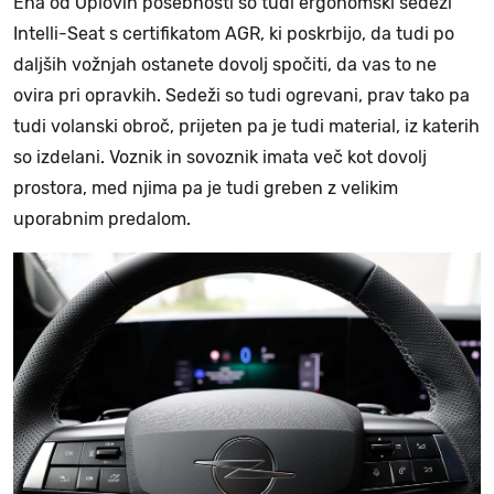
Ena od Oplovih posebnosti so tudi ergonomski sedeži
Intelli-Seat s certifikatom AGR, ki poskrbijo, da tudi po
daljših vožnjah ostanete dovolj spočiti, da vas to ne
ovira pri opravkih. Sedeži so tudi ogrevani, prav tako pa
tudi volanski obroč, prijeten pa je tudi material, iz katerih
so izdelani. Voznik in sovoznik imata več kot dovolj
prostora, med njima pa je tudi greben z velikim
uporabnim predalom.