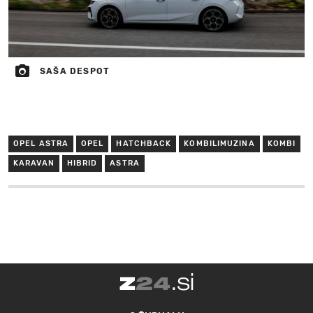
SAŠA DESPOT
OPEL ASTRA
OPEL
HATCHBACK
KOMBILIMUZINA
KOMBI
KARAVAN
HIBRID
ASTRA