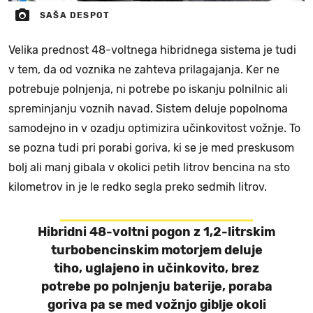
SAŠA DESPOT
Velika prednost 48-voltnega hibridnega sistema je tudi
v tem, da od voznika ne zahteva prilagajanja. Ker ne
potrebuje polnjenja, ni potrebe po iskanju polnilnic ali
spreminjanju voznih navad. Sistem deluje popolnoma
samodejno in v ozadju optimizira učinkovitost vožnje. To
se pozna tudi pri porabi goriva, ki se je med preskusom
bolj ali manj gibala v okolici petih litrov bencina na sto
kilometrov in je le redko segla preko sedmih litrov.
Hibridni 48-voltni pogon z 1,2-litrskim
turbobencinskim motorjem deluje
tiho, uglajeno in učinkovito, brez
potrebe po polnjenju baterije, poraba
goriva pa se med vožnjo giblje okoli