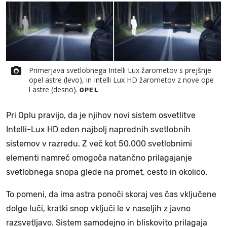
Primerjava svetlobnega Intelli Lux žarometov s prejšnje
opel astre (levo), in Intelli Lux HD žarometov z nove ope
l astre (desno).
OPEL
Pri Oplu pravijo, da je njihov novi sistem osvetlitve
Intelli-Lux HD eden najbolj naprednih svetlobnih
sistemov v razredu. Z več kot 50.000 svetlobnimi
elementi namreč omogoča natančno prilagajanje
svetlobnega snopa glede na promet, cesto in okolico.
To pomeni, da ima astra ponoči skoraj ves čas vključene
dolge luči, kratki snop vključi le v naseljih z javno
razsvetljavo. Sistem samodejno in bliskovito prilagaja