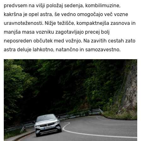
predvsem na višji položaj sedenja, kombilimuzine,
kakršna je opel astra, še vedno omogočajo več vozne
uravnoteženosti. Nižje težišče, kompaktnejša zasnova in
manjša masa vozniku zagotavljajo precej bolj
neposreden občutek med vožnjo. Na zavitih cestah zato
astra deluje lahkotno, natančno in samozavestno.