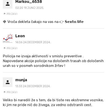
Markou_6538
02:20 19.JUNIJ 2025.
PRIJAVI
🍓 V r o č a d e k l e t a ča k a jo na va s n a 👉 𝗦𝗲𝘅𝘁𝗼.𝗹𝗶𝗳𝗲
Leon
14:06 24.DECEMBER 2024.
PRIJAVI
Policija ne izvaja aktivnosti v smislu preventive .
Napovedane akcije policije na določenih trasah ob določenih
urah so v posmeh sorodnikom žrtev !
munja
13:33 24.DECEMBER 2024.
PRIJAVI
Veliko bi naredili že s tem, da bi tiste res ekstremne voznike,
ki jim ne pride nič do živega, za vedno odstranili cest.