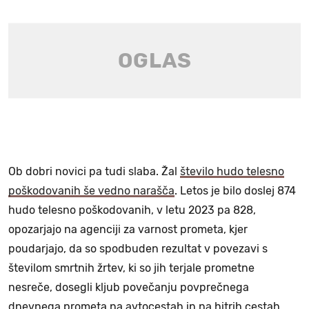
Ob dobri novici pa tudi slaba. Žal
število hudo telesno
poškodovanih še vedno narašča
. Letos je bilo doslej 874
hudo telesno poškodovanih, v letu 2023 pa 828,
opozarjajo na agenciji za varnost prometa, kjer
poudarjajo, da so spodbuden rezultat v povezavi s
številom smrtnih žrtev, ki so jih terjale prometne
nesreče, dosegli kljub povečanju povprečnega
dnevnega prometa na avtocestah in na hitrih cestah.