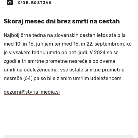
X/DR. BOŠTJAN
Skoraj mesec dni brez smrti na cestah
Najbolj črna tedna na slovenskih cestah letos sta bila
med 10. in 16. junijem ter med 16. in 22. septembrom, ko
je v vsakem tednu umrlo po pet ljudi. V 2024 so se
zgodile tri smrtne prometne nesreče s po dvema
umrlima udeležencema, vse ostale smrtne prometne
nesreče (64) pa so bile z enim umrlim udeležencem.
dezurni@styria-media.si