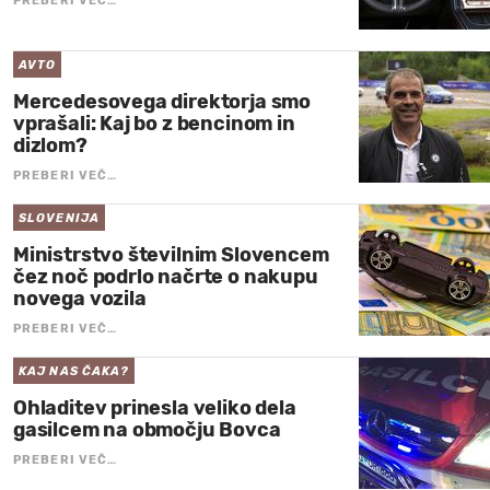
PREBERI VEČ…
AVTO
Mercedesovega direktorja smo
vprašali: Kaj bo z bencinom in
dizlom?
PREBERI VEČ…
SLOVENIJA
Ministrstvo številnim Slovencem
čez noč podrlo načrte o nakupu
novega vozila
PREBERI VEČ…
KAJ NAS ČAKA?
Ohladitev prinesla veliko dela
gasilcem na območju Bovca
PREBERI VEČ…