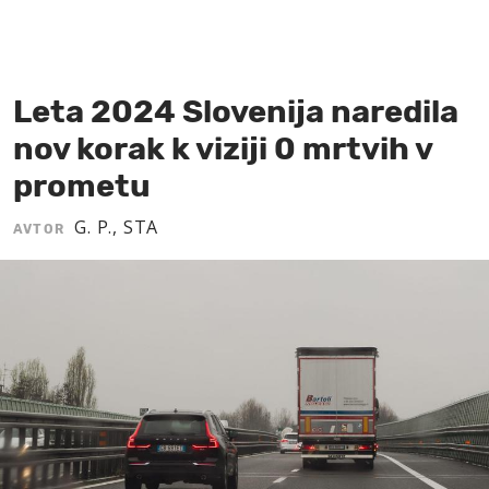
MOJ SANJ
Leta 2024 Slovenija naredila
nov korak k viziji 0 mrtvih v
prometu
G. P., STA
AVTOR