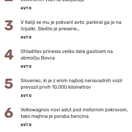
AVTO
3
V Italiji se mu je pokvaril avto, parkiral ga je na
črpalki. Sledilo je presene…
AVTO
4
Ohladitev prinesla veliko dela gasilcem na
območju Bovca
AVTO
5
Slovenec, ki je z enim najbolj nenavadnih vozil
prevozil prvih 10.000 kilometrov
AVTO
6
Volkswagnov novi adut pod motornim pokrovom,
tako majhna je poraba bencina
AVTO