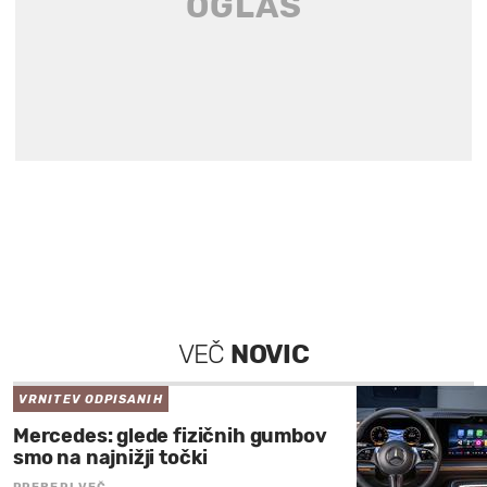
VEČ
NOVIC
VRNITEV ODPISANIH
Mercedes: glede fizičnih gumbov
smo na najnižji točki