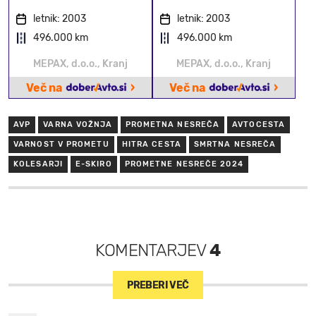
letnik: 2003
letnik: 2003
496.000 km
496.000 km
MEPAX, d.o.o., Kranj
MEPAX, d.o.o., Kranj
›
›
Več na
Več na
AVP
VARNA VOŽNJA
PROMETNA NESREČA
AVTOCESTA
VARNOST V PROMETU
HITRA CESTA
SMRTNA NESREČA
KOLESARJI
E-SKIRO
PROMETNE NESREČE 2024
KOMENTARJEV
4
PREBERI VEČ