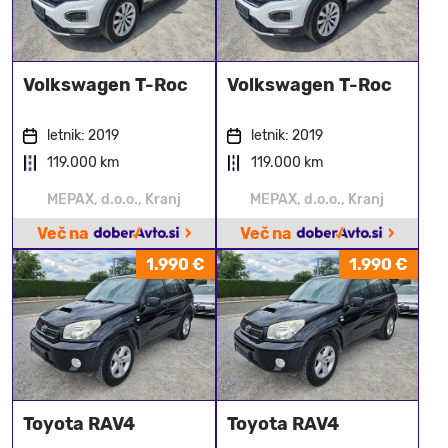
Volkswagen T-Roc
Volkswagen T-Roc
letnik: 2019
letnik: 2019
119.000 km
119.000 km
MEPAX, d.o.o., Kranj
MEPAX, d.o.o., Kranj
›
›
Več na
Več na
1.990 €
1.990 €
Toyota RAV4
Toyota RAV4