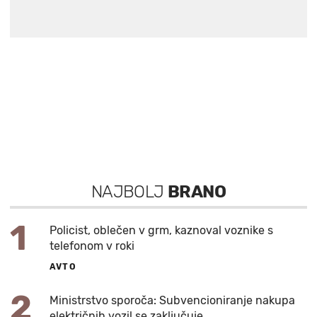
NAJBOLJ
BRANO
1
Policist, oblečen v grm, kaznoval voznike s
telefonom v roki
AVTO
2
Ministrstvo sporoča: Subvencioniranje nakupa
električnih vozil se zaključuje