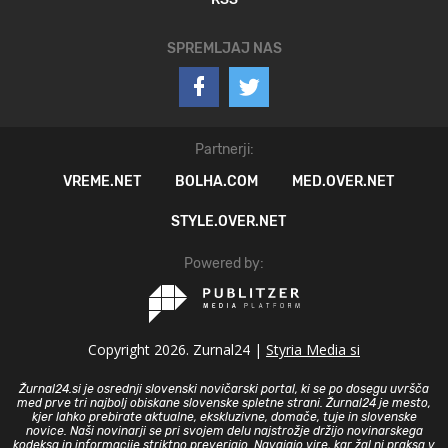
SPREMLJAJ NAS
Partnerji:
VREME.NET
BOLHA.COM
MED.OVER.NET
STYLE.OVER.NET
Powered by:
Copyright 2026. Zurnal24 |
Styria Media si
Žurnal24.si je osrednji slovenski novičarski portal, ki se po dosegu uvršča
med prve tri najbolj obiskane slovenske spletne strani. Žurnal24 je mesto,
kjer lahko prebirate aktualne, ekskluzivne, domače, tuje in slovenske
novice. Naši novinarji se pri svojem delu najstrožje držijo novinarskega
kodeksa in informacije striktno preverjajo. Navajajo vire, kar žal ni praksa v