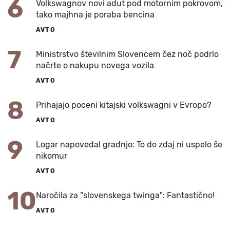
6
Volkswagnov novi adut pod motornim pokrovom,
tako majhna je poraba bencina
AVTO
7
Ministrstvo številnim Slovencem čez noč podrlo
načrte o nakupu novega vozila
AVTO
8
Prihajajo poceni kitajski volkswagni v Evropo?
AVTO
9
Logar napovedal gradnjo: To do zdaj ni uspelo še
nikomur
AVTO
10
Naročila za "slovenskega twinga": Fantastično!
AVTO