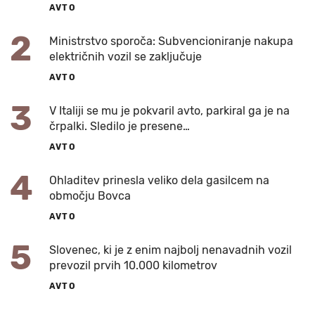
AVTO
2
Ministrstvo sporoča: Subvencioniranje nakupa
električnih vozil se zaključuje
AVTO
3
V Italiji se mu je pokvaril avto, parkiral ga je na
črpalki. Sledilo je presene…
AVTO
4
Ohladitev prinesla veliko dela gasilcem na
območju Bovca
AVTO
5
Slovenec, ki je z enim najbolj nenavadnih vozil
prevozil prvih 10.000 kilometrov
AVTO