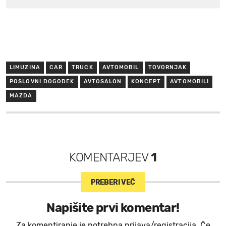
LIMUZINA
CAR
TRUCK
AVTOMOBIL
TOVORNJAK
POSLOVNI DOGODEK
AVTOSALON
KONCEPT
AVTOMOBILI
MAZDA
KOMENTARJEV
1
PREBERI VEČ
Napišite prvi komentar!
Za komentiranje je potrebna prijava/registracija. Če