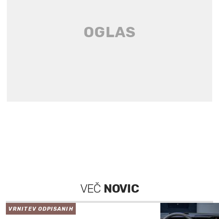
VEČ
NOVIC
VRNITEV ODPISANIH