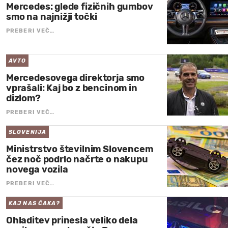
Mercedes: glede fizičnih gumbov
smo na najnižji točki
PREBERI VEČ…
AVTO
Mercedesovega direktorja smo
vprašali: Kaj bo z bencinom in
dizlom?
PREBERI VEČ…
SLOVENIJA
Ministrstvo številnim Slovencem
čez noč podrlo načrte o nakupu
novega vozila
PREBERI VEČ…
KAJ NAS ČAKA?
Ohladitev prinesla veliko dela