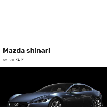
MOJ SANJ
Mazda shinari
G. P.
AVTOR