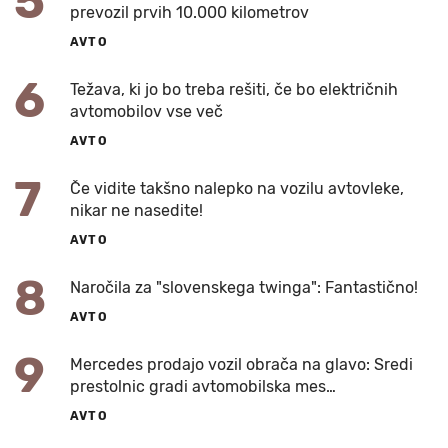
5
prevozil prvih 10.000 kilometrov
AVTO
6
Težava, ki jo bo treba rešiti, če bo električnih
avtomobilov vse več
AVTO
7
Če vidite takšno nalepko na vozilu avtovleke,
nikar ne nasedite!
AVTO
8
Naročila za "slovenskega twinga": Fantastično!
AVTO
9
Mercedes prodajo vozil obrača na glavo: Sredi
prestolnic gradi avtomobilska mes…
AVTO