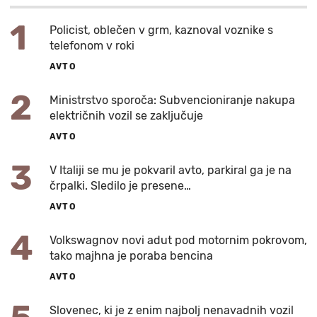
1
Policist, oblečen v grm, kaznoval voznike s
telefonom v roki
AVTO
2
Ministrstvo sporoča: Subvencioniranje nakupa
električnih vozil se zaključuje
AVTO
3
V Italiji se mu je pokvaril avto, parkiral ga je na
črpalki. Sledilo je presene…
AVTO
4
Volkswagnov novi adut pod motornim pokrovom,
tako majhna je poraba bencina
AVTO
Slovenec, ki je z enim najbolj nenavadnih vozil