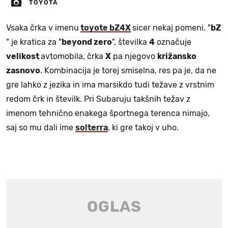
TOYOTA
Vsaka črka v imenu
toyote bZ4X
sicer nekaj pomeni. "
bZ
" je kratica za "
beyond zero
", številka
4
označuje
velikost
avtomobila, črka
X
pa njegovo
križansko
zasnovo
. Kombinacija je torej smiselna, res pa je, da ne
gre lahko z jezika in ima marsikdo tudi težave z vrstnim
redom črk in številk. Pri Subaruju takšnih težav z
imenom tehnično enakega športnega terenca nimajo,
saj so mu dali ime
solterra
, ki gre takoj v uho.