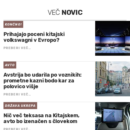
VEČ
NOVIC
KONČNO!
Prihajajo poceni kitajski
volkswagni v Evropo?
PREBERI VEČ…
AVTO
Avstrija bo udarila po voznikih:
prometne kazni bodo kar za
polovico višje
PREBERI VEČ…
DRŽAVA UKREPA
Nič več teksasa na Kitajskem,
avto bo izenačen s človekom
PREBERI VEČ…