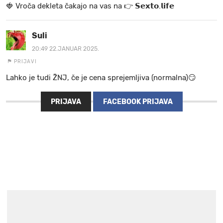
🍓 V r o č a d e k l e t a ča k a jo na va s n a 👉 𝗦𝗲𝘅𝘁𝗼.𝗹𝗶𝗳𝗲
Suli
20:49 22.JANUAR 2025.
PRIJAVI
Lahko je tudi ŽNJ, če je cena sprejemljiva (normalna)😏
PRIJAVA
FACEBOOK PRIJAVA