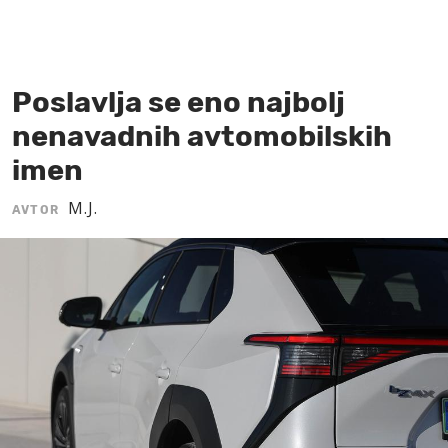
MOJ SANJ
Poslavlja se eno najbolj
nenavadnih avtomobilskih
imen
M.J.
AVTOR