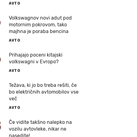
AVTO
5
Volkswagnov novi adut pod
motornim pokrovom, tako
majhna je poraba bencina
AVTO
6
Prihajajo poceni kitajski
volkswagni v Evropo?
AVTO
7
Težava, ki jo bo treba rešiti, če
bo električnih avtomobilov vse
več
AVTO
8
Če vidite takšno nalepko na
vozilu avtovleke, nikar ne
nasedite!