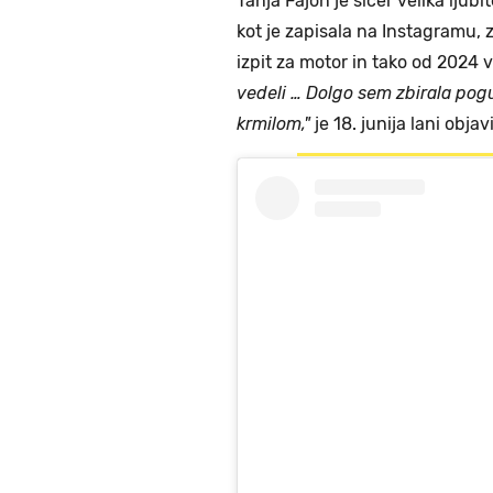
Tanja Fajon je sicer velika ljubit
kot je zapisala na Instagramu, 
izpit za motor in tako od 2024 
vedeli … Dolgo sem zbirala pogu
krmilom,"
je 18. junija lani obja