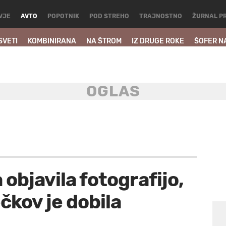
VJE
AVTO
POPOTNIK
POD STREHO
TRAJNOSTNO
ŽURNAL P
SVETI
KOMBINIRANA
NA ŠTROM
IZ DRUGE ROKE
ŠOFER N
 objavila fotografijo,
ečkov je dobila