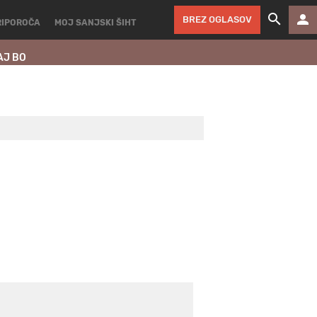
BREZ OGLASOV
RIPOROČA
MOJ SANJSKI ŠIHT
AJ BO