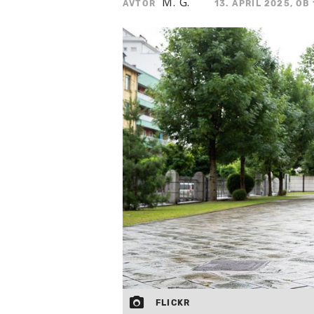
M. G.
AVTOR
13. APRIL 2025, OB
FLICKR