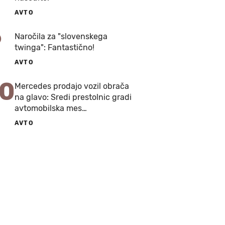
AVTO
9
Naročila za "slovenskega
twinga": Fantastično!
AVTO
10
Mercedes prodajo vozil obrača
na glavo: Sredi prestolnic gradi
avtomobilska mes…
AVTO