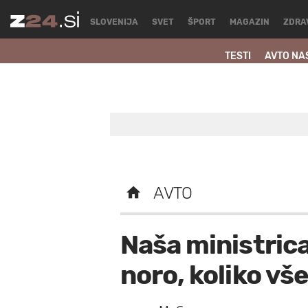
SLOVENIJA
SVET
ŠPORT
MAGAZIN
ZDRA
TESTI
AVTO NA
AVTO
Naša ministrica
noro, koliko vš