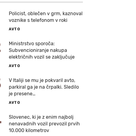
Policist, oblečen v grm, kaznoval
voznike s telefonom v roki
AVTO
2
Ministrstvo sporoča:
Subvencioniranje nakupa
električnih vozil se zaključuje
AVTO
3
V Italiji se mu je pokvaril avto,
parkiral ga je na črpalki. Sledilo
je presene…
AVTO
4
Slovenec, ki je z enim najbolj
nenavadnih vozil prevozil prvih
10.000 kilometrov