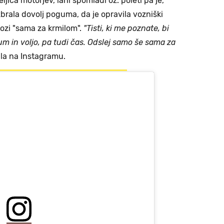
eljica motorjev, lani spomladi oz. poleti pa je,
zbrala dovolj poguma, da je opravila vozniški
vozi "sama za krmilom".
"Tisti, ki me poznate, bi
m in voljo, pa tudi čas. Odslej samo še sama za
vila na Instagramu.