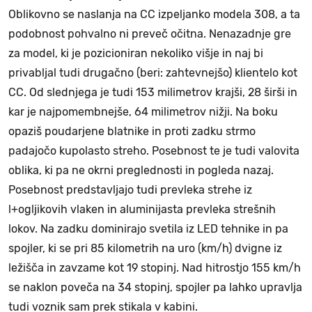
Oblikovno se naslanja na CC izpeljanko modela 308, a ta
podobnost pohvalno ni preveč očitna. Nenazadnje gre
za model, ki je pozicioniran nekoliko višje in naj bi
privabljal tudi drugačno (beri: zahtevnejšo) klientelo kot
CC. Od slednjega je tudi 153 milimetrov krajši, 28 širši in
kar je najpomembnejše, 64 milimetrov nižji. Na boku
opaziš poudarjene blatnike in proti zadku strmo
padajočo kupolasto streho. Posebnost te je tudi valovita
oblika, ki pa ne okrni preglednosti in pogleda nazaj.
Posebnost predstavljajo tudi prevleka strehe iz
l+ogljikovih vlaken in aluminijasta prevleka strešnih
lokov. Na zadku dominirajo svetila iz LED tehnike in pa
spojler, ki se pri 85 kilometrih na uro (km/h) dvigne iz
ležišča in zavzame kot 19 stopinj. Nad hitrostjo 155 km/h
se naklon poveča na 34 stopinj, spojler pa lahko upravlja
tudi voznik sam prek stikala v kabini.