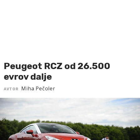
MOJ SANJ
Peugeot RCZ od 26.500
evrov dalje
Miha Pečoler
AVTOR