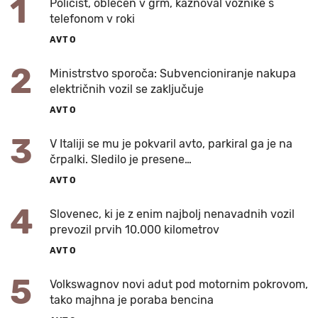
1
Policist, oblečen v grm, kaznoval voznike s
telefonom v roki
AVTO
2
Ministrstvo sporoča: Subvencioniranje nakupa
električnih vozil se zaključuje
AVTO
3
V Italiji se mu je pokvaril avto, parkiral ga je na
črpalki. Sledilo je presene…
AVTO
4
Slovenec, ki je z enim najbolj nenavadnih vozil
prevozil prvih 10.000 kilometrov
AVTO
5
Volkswagnov novi adut pod motornim pokrovom,
tako majhna je poraba bencina