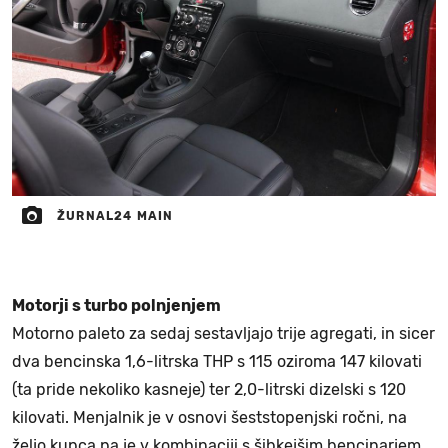
ŽURNAL24 MAIN
Motorji s turbo polnjenjem
Motorno paleto za sedaj sestavljajo trije agregati, in sicer
dva bencinska 1,6-litrska THP s 115 oziroma 147 kilovati
(ta pride nekoliko kasneje) ter 2,0-litrski dizelski s 120
kilovati. Menjalnik je v osnovi šeststopenjski ročni, na
željo kupca pa je v kombinaciji s šibkejšim bencinarjem