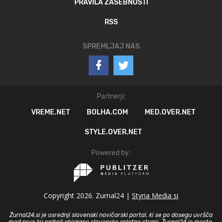
PRAVILA ZASEBNOSTI
RSS
SPREMLJAJ NAS
Partnerji:
VREME.NET
BOLHA.COM
MED.OVER.NET
STYLE.OVER.NET
Powered by:
Copyright 2026. Zurnal24 |
Styria Media si
Žurnal24.si je osrednji slovenski novičarski portal, ki se po dosegu uvršča
med prve tri najbolj obiskane slovenske spletne strani. Žurnal24 je mesto,