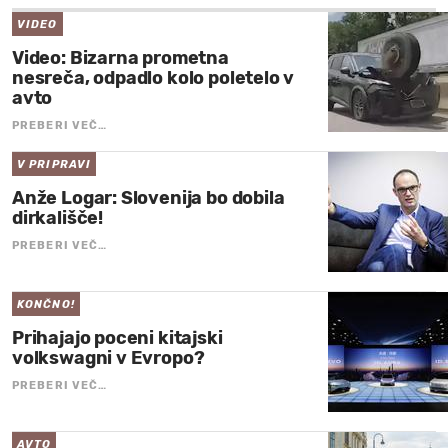
VIDEO
Video: Bizarna prometna
nesreča, odpadlo kolo poletelo v
avto
PREBERI VEČ…
V PRIPRAVI
Anže Logar: Slovenija bo dobila
dirkališče!
PREBERI VEČ…
KONČNO!
Prihajajo poceni kitajski
volkswagni v Evropo?
PREBERI VEČ…
AVTO