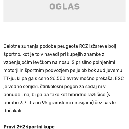
Celotna zunanja podoba peugeota RCZ izžareva bolj
športno, kot je to v navadi pri kupejih znamke z
vzpenjajočim levčkom na nosu. S prisilno polnjenimi
motorji in športnim podvozjem pelje ob bok audijevemu
TT-ju, ki pa ga s ceno 26.500 evrov močno prekaša. ESC
je vedno serijski, štirikolesni pogon za sedaj ni v
ponudbi, naj bi ga pa tako kot hibridno različico (s
porabo 3,7 litra in 95 gramskimi emisijami) čez čas le
dočakali.
Pravi 2+2 športni kupe