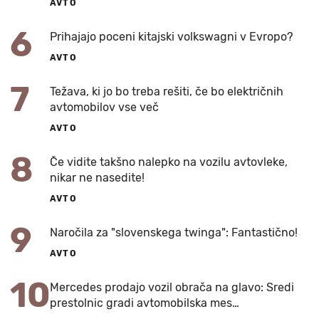
AVTO
6
Prihajajo poceni kitajski volkswagni v Evropo?
AVTO
7
Težava, ki jo bo treba rešiti, če bo električnih
avtomobilov vse več
AVTO
8
Če vidite takšno nalepko na vozilu avtovleke,
nikar ne nasedite!
AVTO
9
Naročila za "slovenskega twinga": Fantastično!
AVTO
10
Mercedes prodajo vozil obrača na glavo: Sredi
prestolnic gradi avtomobilska mes…