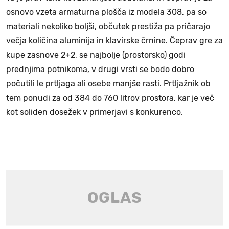
osnovo vzeta armaturna plošča iz modela 308, pa so
materiali nekoliko boljši, občutek prestiža pa pričarajo
večja količina aluminija in klavirske črnine. Čeprav gre za
kupe zasnove 2+2, se najbolje (prostorsko) godi
prednjima potnikoma, v drugi vrsti se bodo dobro
počutili le prtljaga ali osebe manjše rasti. Prtljažnik ob
tem ponudi za od 384 do 760 litrov prostora, kar je več
kot soliden dosežek v primerjavi s konkurenco.