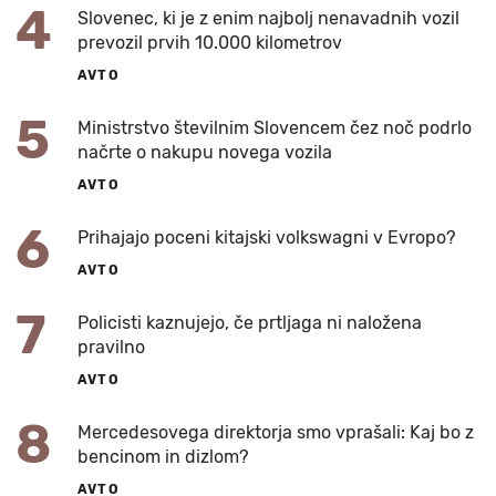
4
Slovenec, ki je z enim najbolj nenavadnih vozil
prevozil prvih 10.000 kilometrov
AVTO
5
Ministrstvo številnim Slovencem čez noč podrlo
načrte o nakupu novega vozila
AVTO
6
Prihajajo poceni kitajski volkswagni v Evropo?
AVTO
7
Policisti kaznujejo, če prtljaga ni naložena
pravilno
AVTO
8
Mercedesovega direktorja smo vprašali: Kaj bo z
bencinom in dizlom?
AVTO