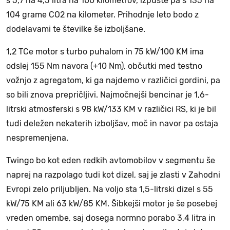
s 5,7 na 4,5 litra na 100 kilometrov, izpuste pa s 135 na
104 grame CO2 na kilometer. Prihodnje leto bodo z
dodelavami te številke še izboljšane.
1,2 TCe motor s turbo puhalom in 75 kW/100 KM ima
odslej 155 Nm navora (+10 Nm), občutki med testno
vožnjo z agregatom, ki ga najdemo v različici gordini, pa
so bili znova prepričljivi. Najmočnejši bencinar je 1,6-
litrski atmosferski s 98 kW/133 KM v različici RS, ki je bil
tudi deležen nekaterih izboljšav, moč in navor pa ostaja
nespremenjena.
Twingo bo kot eden redkih avtomobilov v segmentu še
naprej na razpolago tudi kot dizel, saj je zlasti v Zahodni
Evropi zelo priljubljen. Na voljo sta 1,5-litrski dizel s 55
kW/75 KM ali 63 kW/85 KM. Šibkejši motor je še posebej
vreden omembe, saj dosega normno porabo 3,4 litra in