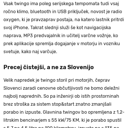
Vsak twingo ima poleg serijskega tempomata tudi vsaj
ročno klimo, bluetooth in USB priključek, novost je radio
oxygen, ki je pravzaprav postaja, na katero lastnik pritrdi
svoj iPhone. Takrat slednji služi še kot navigacijska
naprava, MP3 predvajalnik in učitelj varčne vožnje, ko
prek aplikacije spremlja dogajanje v motorju in vozniku
svetuje, kako naj varčuje.
Precej čistejši, a ne za Slovenijo
Velik napredek je twingo storil pri motorjih, čeprav
Slovenci zaradi cenovne občutljivosti ne bomo deležni
najbolj naprednih. So pa inženirji ob istih prostorninah
brez stroška za sistem stop&start znatno zmanjšali
porabo in izpuste. Glavnina twingov bo opremljena z 1,2-
litrskim bencinarjem s 55 kW/75 KM, ki je porabo spustil