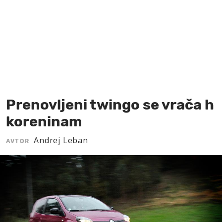
MOJ SANJ
Prenovljeni twingo se vrača h
koreninam
Andrej Leban
AVTOR