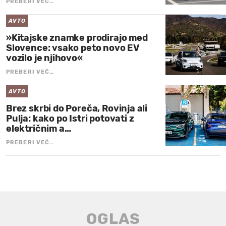
PREBERI VEČ…
AVTO
»Kitajske znamke prodirajo med
Slovence: vsako peto novo EV
vozilo je njihovo«
PREBERI VEČ…
AVTO
Brez skrbi do Poreča, Rovinja ali
Pulja: kako po Istri potovati z
električnim a…
PREBERI VEČ…