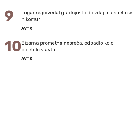
9
Logar napovedal gradnjo: To do zdaj ni uspelo še
nikomur
AVTO
10
Bizarna prometna nesreča, odpadlo kolo
poletelo v avto
AVTO