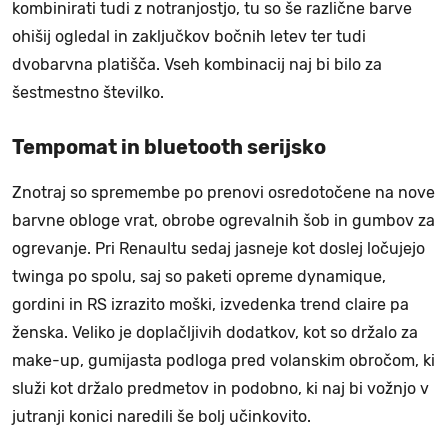
kombinirati tudi z notranjostjo, tu so še različne barve
ohišij ogledal in zaključkov bočnih letev ter tudi
dvobarvna platišča. Vseh kombinacij naj bi bilo za
šestmestno številko.
Tempomat in bluetooth serijsko
Znotraj so spremembe po prenovi osredotočene na nove
barvne obloge vrat, obrobe ogrevalnih šob in gumbov za
ogrevanje. Pri Renaultu sedaj jasneje kot doslej ločujejo
twinga po spolu, saj so paketi opreme dynamique,
gordini in RS izrazito moški, izvedenka trend claire pa
ženska. Veliko je doplačljivih dodatkov, kot so držalo za
make-up, gumijasta podloga pred volanskim obročom, ki
služi kot držalo predmetov in podobno, ki naj bi vožnjo v
jutranji konici naredili še bolj učinkovito.