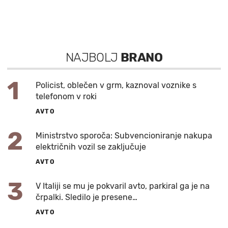
NAJBOLJ
BRANO
1
Policist, oblečen v grm, kaznoval voznike s
telefonom v roki
AVTO
2
Ministrstvo sporoča: Subvencioniranje nakupa
električnih vozil se zaključuje
AVTO
3
V Italiji se mu je pokvaril avto, parkiral ga je na
črpalki. Sledilo je presene…
AVTO