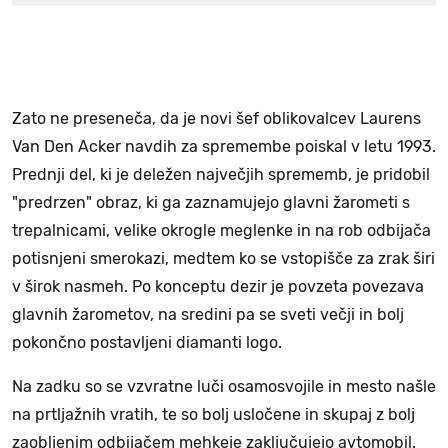
Zato ne preseneča, da je novi šef oblikovalcev Laurens
Van Den Acker navdih za spremembe poiskal v letu 1993.
Prednji del, ki je deležen največjih sprememb, je pridobil
"predrzen" obraz, ki ga zaznamujejo glavni žarometi s
trepalnicami, velike okrogle meglenke in na rob odbijača
potisnjeni smerokazi, medtem ko se vstopišče za zrak širi
v širok nasmeh. Po konceptu dezir je povzeta povezava
glavnih žarometov, na sredini pa se sveti večji in bolj
pokončno postavljeni diamanti logo.
Na zadku so se vzvratne luči osamosvojile in mesto našle
na prtljažnih vratih, te so bolj usločene in skupaj z bolj
zaobljenim odbijačem mehkeje zaključujejo avtomobil.