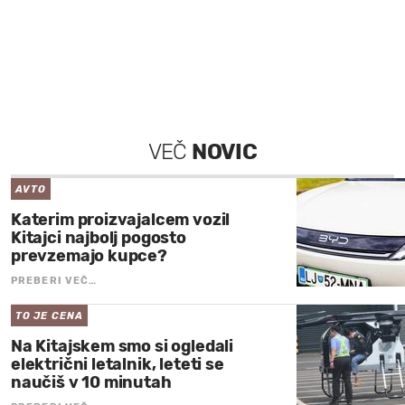
VEČ
NOVIC
AVTO
Katerim proizvajalcem vozil
Kitajci najbolj pogosto
prevzemajo kupce?
PREBERI VEČ…
TO JE CENA
Na Kitajskem smo si ogledali
električni letalnik, leteti se
naučiš v 10 minutah