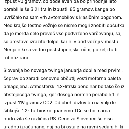
izpust 90 gramov, ob dodelavah pa bo prihodnje leto
porabil le še 3,2 litra in izpustil 85 gramov, kar ga bo
uvrščalo na sam vrh avtomobilov s klasičnim pogonom.
Med krajšo testno vožnjo se nismo mogli znebiti občutka,
da je morda celo preveč vse podvrženo varčevanju, saj
so prestave izrazito dolge, kar ni v prid vožnji v mestu.
Menjalniki so vedno peststopenjski ročni, po želji tudi
robotizirani.
Slovenija bo novega twinga januarja dobila med prvimi,
čeprav bo zaradi cenovne občutljivosti motorna paleta
prilagojena. Atmosferski 1,2-litrski bencinar bo tako še iz
obstoječega twinga, kjer dosega normno porabo 5,1 in
izpust 119 gramov CO2. Od obeh dizlov bo na voljo le
šibkejši. 1,2- turbinsko gnanemu TCe se bo marca
pridružila še različica RS. Cene za Slovence še niso
uradno izračunane, naj pa bi ostale na ravni sedanjih, ki