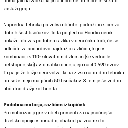
pomagali na zadku, ki jih accord ne premore in si zato
zasluži grajo.
Napredna tehnika pa volva občutni podraži, in sicer za
dobrih šest tisočakov. Toda pogled na Hondin cenik
pokaže, da vas podobna razlika v ceni čaka tudi, če se
odločite za accordovo najdražjo različico, ki jo v
kombinaciji s 110-kilovatnim dizlom in (še vedno le
petstopenjsko) avtomatiko ocenjujejo na 40.690 evrov.
To pa je že bližje ceni volva, ki pa z vso napredno tehniko
preseže mejo magičnih 50 tisočakov. S tem je še vedno
občutno dražji kot honda.
Podobna motorja, različen izkupiček
Pri motorizaciji gre v obeh primerih za najmočnejšo
dizelsko opcijo v ponudbi, obakrat pa znamki to