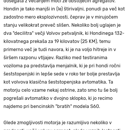
dosegata z večanjem moči že obstoječih agregatov.
Hondin je tako manjši in (le) štirivaljni, ponudi pa več kot
zadostno mero eksplozivnosti, čeprav je v mirujočem
stanju velikokrat preveč slišen. Nekoliko bolj uglajen je
dva "decilitra" večji Volvov petvaljnik, ki Hondinega 132-
kilovatnega prekaša za 19 kilovatov (25 KM), temu
primerno več je tudi navora, ki je na voljo hitreje in v
širšem razponu vtljajev. Razliko med testiranima
voziloma pa predstavlja menjalnik, ki je pri hondi ročni
šeststopenjski in lepše sede v roko ter bolje prestavlja
kot volvova klasična šeststopenjska avtomatika. Ta
motorju celo vzame nekaj ostrine, zato smo tu še bolj
pogrešali avtomatiko v dvojno sklopko, ki jo recimo
najdemo pri bencinskih "bratih" modela S60.
Glede zmogljivosti motorja je razumljivo nekoliko v