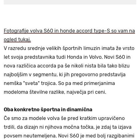
Fotografije volva S60 in honde accord type-S so vam na
ogled tukaj.
V razredu srednje velikih športnih limuzin imata že vrsto
let svoja predstavnika tudi Honda in Volvo. Novi S60 in
nova različica accorda pa še nikoli nista bila tako blizu
najboljšim v segmentu, ki jih pregovorno predstavlja
nemška "sveta" trojica. So pa med primerjanima
modeloma številne razlike, največja pri ceni.
Oba konkretno športna in dinamična
Če smo za modele volva še pred kratkim upravičeno
trdili, da dizajn ni njihova močna točka, je zdaj ta izjava
povsem neutemeljena. Novi S60 je med bolj razgibanimi