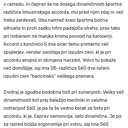
v razredu, in čeprav še ne dosega dinamičnosti športne
različice limuzinskega accorda, mu pred njim zdaj ni več
treba zardevati. Oba namreč krasi športna bočna
silhueta in proti zadku hitro padajoča streha, prav tako
pri nobenem ne manjka kroma povsod na karoseriji.
Accord s končnico S ima sicer temu primerno več
spojlerjev, vendar zaostaja pri izpušni cevi, ki je pri
accordu enojna in obrnjena navzdol. Volvo tu pokaže
več domišljije, saj ima D5-različica S60 dve ločeni
izpušni ceni "bencinsko" velikega premera.
Znotraj je zgodba podobna tisti pri zunanjosti. Veliko več
dinamičnosti kot prej beležijo merilniki in celotna
notranjost S60, je pa ta še vedno korak za tisto pri
accordu, ki je, čeprav samosvoja, zelo dinamična. Je pa
za razred boljša ergonomija pri volvu, saj ima S60