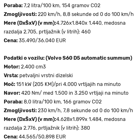
Poraba:
7,2 litra/100 km, 154 gramov CO2
Zmogljivosti:
220 km/h, 8,8 sekunde od 0 do 100 km/h
Mere (DxŠxV) (v mm):
4.726x1.840x 1.440, medosna
razdalja 2.705, prtljažnik (v litrih): 460
Cena:
35.490/36.040 EUR
Podatki o vozilu: (Volvo S60 D5 automatic summum)
Motor:
2.400 cm3
Vrsta:
petvaljni vrstni dizelski
Moč:
151 kW (205 KM)/pri 4.000 vrtljajih na minuto
Navor:
420 Nm/ med 1.500 in 3.250 vrtljaji na minuto
Poraba:
8,0 litra/100 km, 166 gramov CO2
Zmogljivosti:
230 km/h, 7,8 sekunde od 0 do 100 km/h
Mere (DxŠxV) (v mm):
4.628x1.899x 1.484, medosna
razdalja 2.776, prtljažnik (v litrih): 380
Cena:
44.565/50.898 EUR