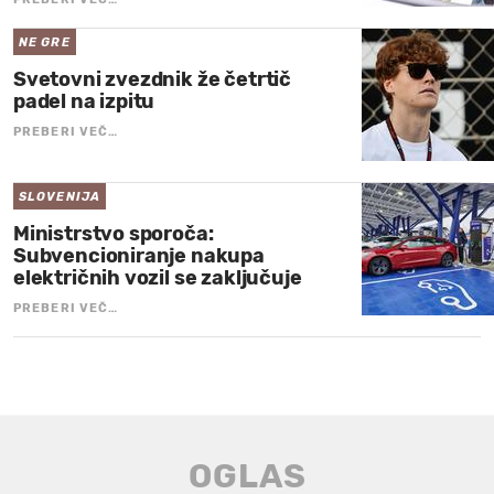
NE GRE
Svetovni zvezdnik že četrtič
padel na izpitu
PREBERI VEČ…
SLOVENIJA
Ministrstvo sporoča:
Subvencioniranje nakupa
električnih vozil se zaključuje
PREBERI VEČ…