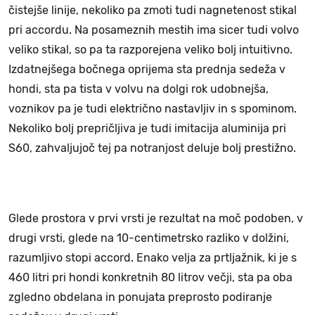
čistejše linije, nekoliko pa zmoti tudi nagnetenost stikal
pri accordu. Na posameznih mestih ima sicer tudi volvo
veliko stikal, so pa ta razporejena veliko bolj intuitivno.
Izdatnejšega bočnega oprijema sta prednja sedeža v
hondi, sta pa tista v volvu na dolgi rok udobnejša,
voznikov pa je tudi električno nastavljiv in s spominom.
Nekoliko bolj prepričljiva je tudi imitacija aluminija pri
S60, zahvaljujoč tej pa notranjost deluje bolj prestižno.
Glede prostora v prvi vrsti je rezultat na moč podoben, v
drugi vrsti, glede na 10-centimetrsko razliko v dolžini,
razumljivo stopi accord. Enako velja za prtljažnik, ki je s
460 litri pri hondi konkretnih 80 litrov večji, sta pa oba
zgledno obdelana in ponujata preprosto podiranje