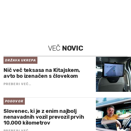
VEČ
NOVIC
DRŽAVA UKREPA
Nič več teksasa na Kitajskem,
avto bo izenačen s človekom
PREBERI VEČ…
POGOVOR
Slovenec, ki je z enim najbolj
nenavadnih vozil prevozil prvih
10.000 kilometrov
PREBERI VEČ…