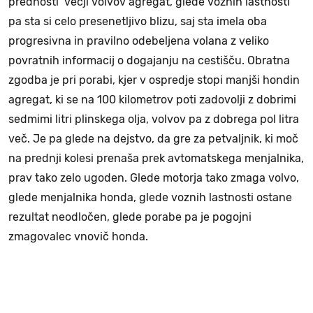
prednosti večji volvov agregat, glede voznih lastnosti
pa sta si celo presenetljivo blizu, saj sta imela oba
progresivna in pravilno odebeljena volana z veliko
povratnih informacij o dogajanju na cestišču. Obratna
zgodba je pri porabi, kjer v ospredje stopi manjši hondin
agregat, ki se na 100 kilometrov poti zadovolji z dobrimi
sedmimi litri plinskega olja, volvov pa z dobrega pol litra
več. Je pa glede na dejstvo, da gre za petvaljnik, ki moč
na prednji kolesi prenaša prek avtomatskega menjalnika,
prav tako zelo ugoden. Glede motorja tako zmaga volvo,
glede menjalnika honda, glede voznih lastnosti ostane
rezultat neodločen, glede porabe pa je pogojni
zmagovalec vnovič honda.