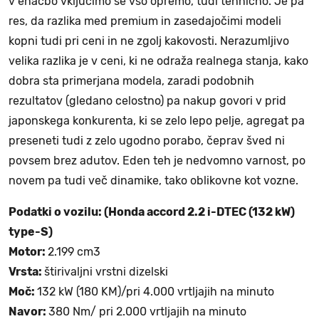
v enačbo vključimo še vso opremo, tudi tehnično. Je pa
res, da razlika med premium in zasedajočimi modeli
kopni tudi pri ceni in ne zgolj kakovosti. Nerazumljivo
velika razlika je v ceni, ki ne odraža realnega stanja, kako
dobra sta primerjana modela, zaradi podobnih
rezultatov (gledano celostno) pa nakup govori v prid
japonskega konkurenta, ki se zelo lepo pelje, agregat pa
preseneti tudi z zelo ugodno porabo, čeprav šved ni
povsem brez adutov. Eden teh je nedvomno varnost, po
novem pa tudi več dinamike, tako oblikovne kot vozne.
Podatki o vozilu: (Honda accord 2.2 i-DTEC (132 kW)
type-S)
Motor:
2.199 cm3
Vrsta:
štirivaljni vrstni dizelski
Moč:
132 kW (180 KM)/pri 4.000 vrtljajih na minuto
Navor:
380 Nm/ pri 2.000 vrtljajih na minuto