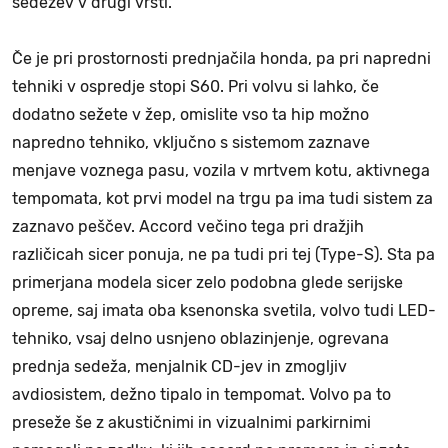
sedežev v drugi vrsti.
Če je pri prostornosti prednjačila honda, pa pri napredni
tehniki v ospredje stopi S60. Pri volvu si lahko, če
dodatno sežete v žep, omislite vso ta hip možno
napredno tehniko, vključno s sistemom zaznave
menjave voznega pasu, vozila v mrtvem kotu, aktivnega
tempomata, kot prvi model na trgu pa ima tudi sistem za
zaznavo peščev. Accord večino tega pri dražjih
različicah sicer ponuja, ne pa tudi pri tej (Type-S). Sta pa
primerjana modela sicer zelo podobna glede serijske
opreme, saj imata oba ksenonska svetila, volvo tudi LED-
tehniko, vsaj delno usnjeno oblazinjenje, ogrevana
prednja sedeža, menjalnik CD-jev in zmogljiv
avdiosistem, dežno tipalo in tempomat. Volvo pa to
preseže še z akustičnimi in vizualnimi parkirnimi