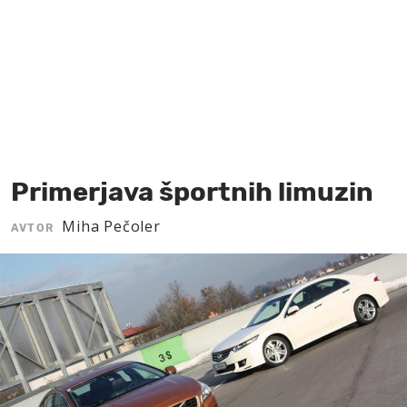
MOJ SANJ
Primerjava športnih limuzin
Miha Pečoler
AVTOR