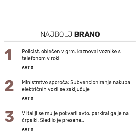
NAJBOLJ
BRANO
1
Policist, oblečen v grm, kaznoval voznike s
telefonom v roki
AVTO
2
Ministrstvo sporoča: Subvencioniranje nakupa
električnih vozil se zaključuje
AVTO
3
V Italiji se mu je pokvaril avto, parkiral ga je na
črpalki. Sledilo je presene…
AVTO