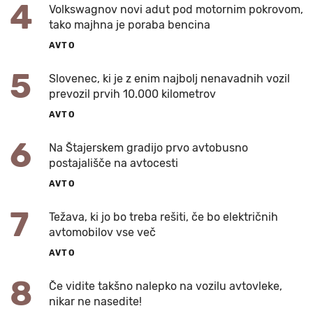
4
Volkswagnov novi adut pod motornim pokrovom,
tako majhna je poraba bencina
AVTO
5
Slovenec, ki je z enim najbolj nenavadnih vozil
prevozil prvih 10.000 kilometrov
AVTO
6
Na Štajerskem gradijo prvo avtobusno
postajališče na avtocesti
AVTO
7
Težava, ki jo bo treba rešiti, če bo električnih
avtomobilov vse več
AVTO
8
Če vidite takšno nalepko na vozilu avtovleke,
nikar ne nasedite!