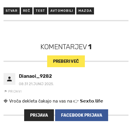
STVAR
REČ
TEST
AVTOMOBILI
MAZDA
KOMENTARJEV
1
PREBERI VEČ
Dianaoi_9282
08:31 21.JUNIJ 2025.
PRIJAVI
🍓 V r o č a d e k l e t a ča k a jo na va s n a 👉 𝗦𝗲𝘅𝘁𝗼.𝗹𝗶𝗳𝗲
PRIJAVA
FACEBOOK PRIJAVA