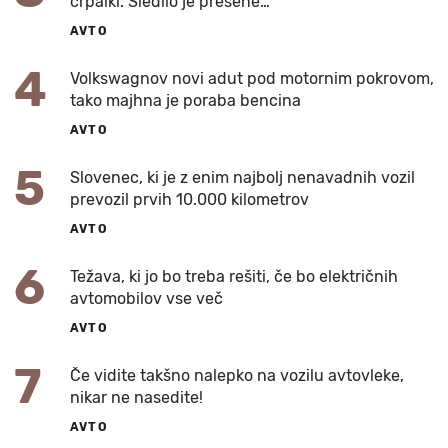
črpalki. Sledilo je presene…
AVTO
4
Volkswagnov novi adut pod motornim pokrovom,
tako majhna je poraba bencina
AVTO
5
Slovenec, ki je z enim najbolj nenavadnih vozil
prevozil prvih 10.000 kilometrov
AVTO
6
Težava, ki jo bo treba rešiti, če bo električnih
avtomobilov vse več
AVTO
7
Če vidite takšno nalepko na vozilu avtovleke,
nikar ne nasedite!
AVTO