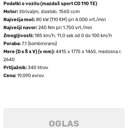
Podatki o vozilu (mazda3 sport CD 110 TE)
Motor:
štirivaljni, dizelski, 1560 ccm
Največja moč:
80 kW (110 KM) pri 4.000 vrt./min
Največji navor:
240 Nm pri 1.750 vrt./min
Zmogljivosti:
185 km/h, 11,0 sek od 0 do 100 km/h
Poraba:
7,1 (kombinirano)
Mere (D x Š x V) (v mm):
4415 x 1775 x 1465, medosna r.
2640
Prtljažnik:
340 litrov
Cena:
19.090 evrov