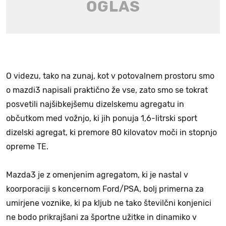
O videzu, tako na zunaj, kot v potovalnem prostoru smo
o mazdi3 napisali praktično že vse, zato smo se tokrat
posvetili najšibkejšemu dizelskemu agregatu in
občutkom med vožnjo, ki jih ponuja 1,6-litrski sport
dizelski agregat, ki premore 80 kilovatov moči in stopnjo
opreme TE.
Mazda3 je z omenjenim agregatom, ki je nastal v
koorporaciji s koncernom Ford/PSA, bolj primerna za
umirjene voznike, ki pa kljub ne tako številčni konjenici
ne bodo prikrajšani za športne užitke in dinamiko v