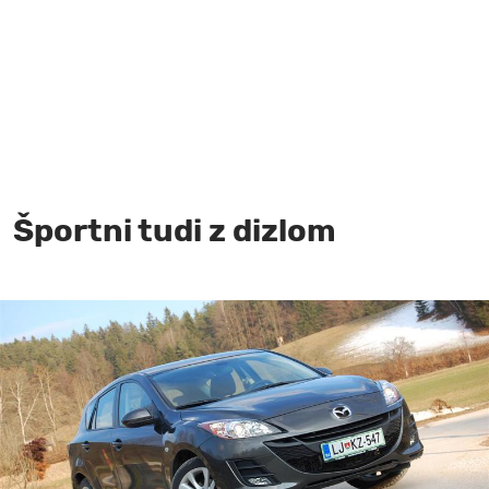
MOJ SANJ
Športni tudi z dizlom