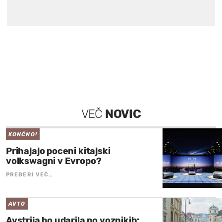
VEČ
NOVIC
KONČNO!
Prihajajo poceni kitajski
volkswagni v Evropo?
PREBERI VEČ…
AVTO
Avstrija bo udarila po voznikih: