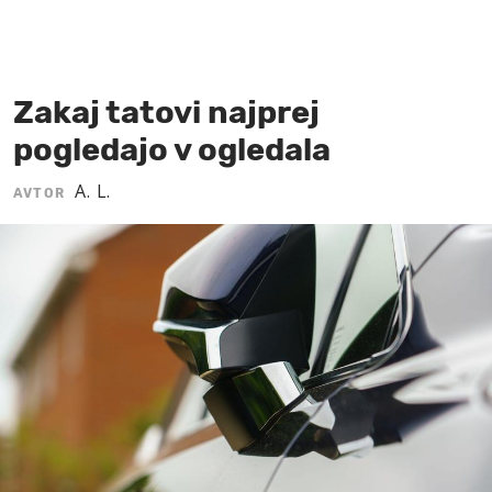
MOJ SANJ
Zakaj tatovi najprej
pogledajo v ogledala
A. L.
AVTOR