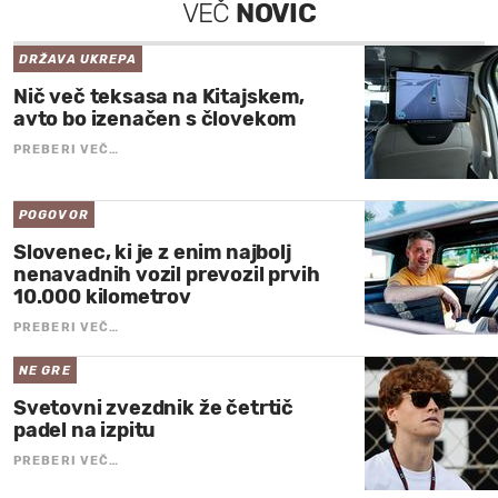
VEČ
NOVIC
DRŽAVA UKREPA
Nič več teksasa na Kitajskem,
avto bo izenačen s človekom
PREBERI VEČ…
POGOVOR
Slovenec, ki je z enim najbolj
nenavadnih vozil prevozil prvih
10.000 kilometrov
PREBERI VEČ…
NE GRE
Svetovni zvezdnik že četrtič
padel na izpitu
PREBERI VEČ…