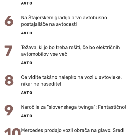
AVTO
6
Na Štajerskem gradijo prvo avtobusno
postajališče na avtocesti
AVTO
7
Težava, ki jo bo treba rešiti, če bo električnih
avtomobilov vse več
AVTO
8
Če vidite takšno nalepko na vozilu avtovleke,
nikar ne nasedite!
AVTO
9
Naročila za "slovenskega twinga": Fantastično!
AVTO
10
Mercedes prodajo vozil obrača na glavo: Sredi