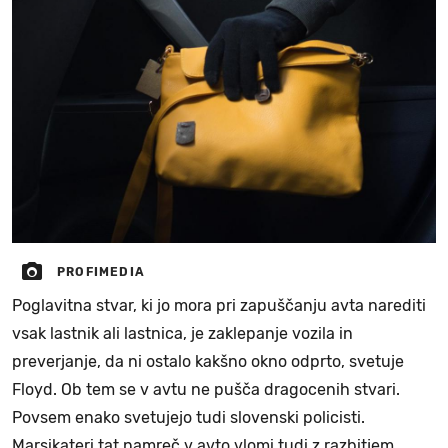
PROFIMEDIA
Poglavitna stvar, ki jo mora pri zapuščanju avta narediti
vsak lastnik ali lastnica, je zaklepanje vozila in
preverjanje, da ni ostalo kakšno okno odprto, svetuje
Floyd. Ob tem se v avtu ne pušča dragocenih stvari.
Povsem enako svetujejo tudi slovenski policisti.
Marsikateri tat namreč v avto vlomi tudi z razbitjem