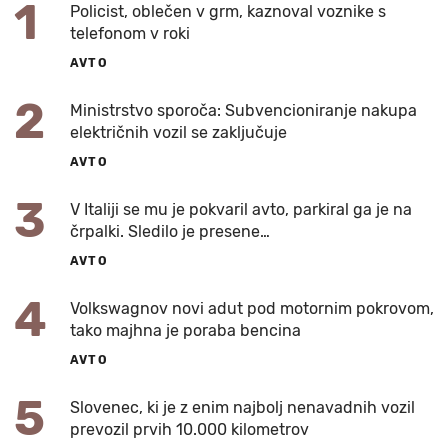
1
Policist, oblečen v grm, kaznoval voznike s
telefonom v roki
AVTO
2
Ministrstvo sporoča: Subvencioniranje nakupa
električnih vozil se zaključuje
AVTO
3
V Italiji se mu je pokvaril avto, parkiral ga je na
črpalki. Sledilo je presene…
AVTO
4
Volkswagnov novi adut pod motornim pokrovom,
tako majhna je poraba bencina
AVTO
5
Slovenec, ki je z enim najbolj nenavadnih vozil
prevozil prvih 10.000 kilometrov