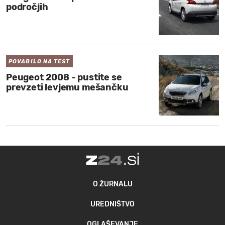
področjih
MOJ SANJ
POVABILO NA TEST
Peugeot 2008 - pustite se
prevzeti levjemu mešančku
O ŽURNALU
UREDNIŠTVO
OGLAŠEVANJE