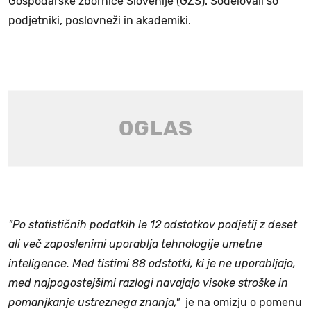
Gospodarske zbornice Slovenije (GZS). Sodelovali so
podjetniki, poslovneži in akademiki.
"Po statističnih podatkih le 12 odstotkov podjetij z deset
ali več zaposlenimi uporablja tehnologije umetne
inteligence. Med tistimi 88 odstotki, ki je ne uporabljajo,
med najpogostejšimi razlogi navajajo visoke stroške in
pomanjkanje ustreznega znanja,"
je na omizju o pomenu