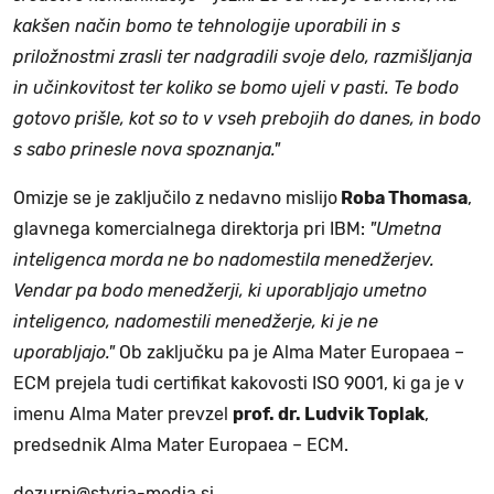
kakšen način bomo te tehnologije uporabili in s
priložnostmi zrasli ter nadgradili svoje delo, razmišljanja
in učinkovitost ter koliko se bomo ujeli v pasti. Te bodo
gotovo prišle, kot so to v vseh prebojih do danes, in bodo
s sabo prinesle nova spoznanja."
Omizje se je zaključilo z nedavno mislijo
Roba Thomasa
,
glavnega komercialnega direktorja pri IBM:
"Umetna
inteligenca morda ne bo nadomestila menedžerjev.
Vendar pa bodo menedžerji, ki uporabljajo umetno
inteligenco, nadomestili menedžerje, ki je ne
uporabljajo."
Ob zaključku pa je Alma Mater Europaea –
ECM prejela tudi certifikat kakovosti ISO 9001, ki ga je v
imenu Alma Mater prevzel
prof. dr. Ludvik Toplak
,
predsednik Alma Mater Europaea – ECM.
dezurni@styria-media.si