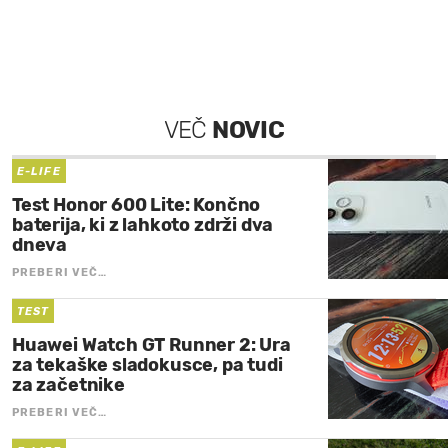
VEČ
NOVIC
E-LIFE
Test Honor 600 Lite: Končno
baterija, ki z lahkoto zdrži dva
dneva
PREBERI VEČ…
TEST
Huawei Watch GT Runner 2: Ura
za tekaške sladokusce, pa tudi
za začetnike
PREBERI VEČ…