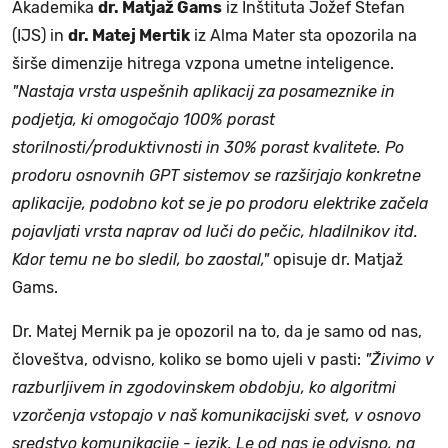
Akademika
dr. Matjaž Gams
iz Inštituta Jožef Stefan
(IJS) in
dr. Matej Mertik
iz Alma Mater sta opozorila na
širše dimenzije hitrega vzpona umetne inteligence.
"Nastaja vrsta uspešnih aplikacij za posameznike in
podjetja, ki omogočajo 100% porast
storilnosti/produktivnosti in 30% porast kvalitete. Po
prodoru osnovnih GPT sistemov se razširjajo konkretne
aplikacije, podobno kot se je po prodoru elektrike začela
pojavljati vrsta naprav od luči do pečic, hladilnikov itd.
Kdor temu ne bo sledil, bo zaostal,"
opisuje dr. Matjaž
Gams.
Dr. Matej Mernik pa je opozoril na to, da je samo od nas,
človeštva, odvisno, koliko se bomo ujeli v pasti:
"Živimo v
razburljivem in zgodovinskem obdobju, ko algoritmi
vzorčenja vstopajo v naš komunikacijski svet, v osnovo
sredstvo komunikacije - jezik. Le od nas je odvisno, na