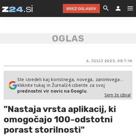
BREZ OGLASOV
GRADIMO &
OLIMPI
EKO 
INTE
T
SLOV
KOMENTARJ
FILM & G
NEPRE
AVTO 
NO
FI
SV
ČRNA 
KOMB
VARČ
AKT
KO
BI
ŠP
FESTIVAL ZA L
LEPOT
MOTO
NA 
NA
O
6. JULIJ 2023, OB 7:14
MAG
ODNOSI IN
ŽIVLJEN
IZ DR
KOLE
E-
ZDR
POGLEJ
Ste izvedeli kaj koristnega, novega, zanimivega…
Kliknite tukaj in Žurnal24 izberite za svoj
HOROSKOP IN
PRAVNI
ŠOFER
ZIMSK
PRE
AV
.
prednostni vir novic na Googlu
Sem že izbral
JOO
IN
POPO
POGLEJ
POGLEJ
POGLEJ
"Nastaja vrsta aplikacij, ki
SEM 
POD S
POGLEJ
omogočajo 100-odstotni
TRAJN
POGLEJ
porast storilnosti"
ŽURNAL P