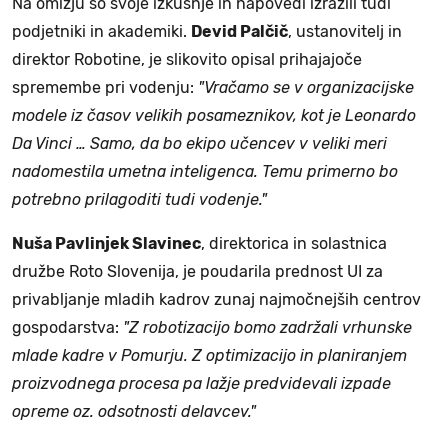
Na omizju so svoje izkušnje in napovedi izrazili tudi
podjetniki in akademiki.
Devid Palčič
, ustanovitelj in
direktor Robotine, je slikovito opisal prihajajoče
spremembe pri vodenju:
"Vračamo se v organizacijske
modele iz časov velikih posameznikov, kot je Leonardo
Da Vinci … Samo, da bo ekipo učencev v veliki meri
nadomestila umetna inteligenca. Temu primerno bo
potrebno prilagoditi tudi vodenje."
Nuša Pavlinjek Slavinec
, direktorica in solastnica
družbe Roto Slovenija, je poudarila prednost UI za
privabljanje mladih kadrov zunaj najmočnejših centrov
gospodarstva:
"Z robotizacijo bomo zadržali vrhunske
mlade kadre v Pomurju. Z optimizacijo in planiranjem
proizvodnega procesa pa lažje predvidevali izpade
opreme oz. odsotnosti delavcev."