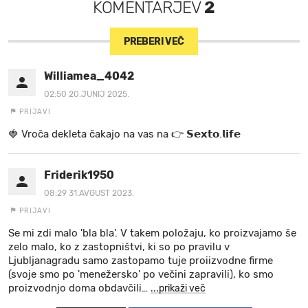
KOMENTARJEV
2
PREBERI VEČ
Williamea_4042
02:50 20.JUNIJ 2025.
PRIJAVI
🍓 V r o č a d e k l e t a ča k a jo na va s n a 👉 𝗦𝗲𝘅𝘁𝗼.𝗹𝗶𝗳𝗲
Friderik1950
08:29 31.AVGUST 2023.
PRIJAVI
Se mi zdi malo 'bla bla'. V takem položaju, ko proizvajamo še
zelo malo, ko z zastopništvi, ki so po pravilu v
Ljubljanagradu samo zastopamo tuje proiizvodne firme
(svoje smo po 'menežersko' po večini zapravili), ko smo
proizvodnjo doma obdavčili
…
...prikaži več