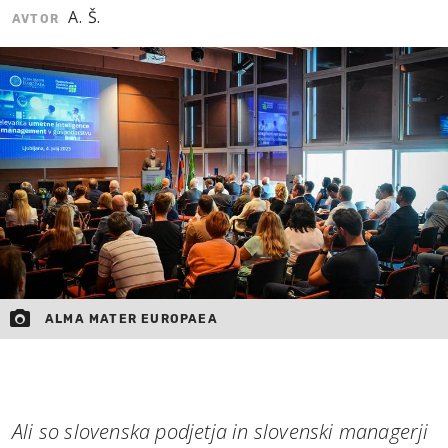
A. Š.
AVTOR
MOJ SANJ
ALMA MATER EUROPAEA
Ali so slovenska podjetja in slovenski managerji