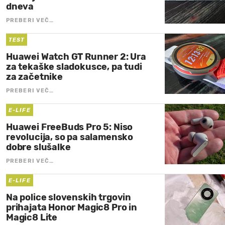
dneva
PREBERI VEČ…
TEST
Huawei Watch GT Runner 2: Ura
za tekaške sladokusce, pa tudi
za začetnike
PREBERI VEČ…
E-LIFE
Huawei FreeBuds Pro 5: Niso
revolucija, so pa salamensko
dobre slušalke
PREBERI VEČ…
E-LIFE
Na police slovenskih trgovin
prihajata Honor Magic8 Pro in
Magic8 Lite