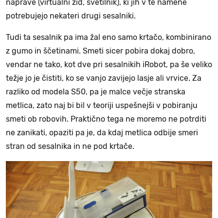
naprave (virtualni zid, svetilnik), ki jih v te namene
potrebujejo nekateri drugi sesalniki.
Tudi ta sesalnik pa ima žal eno samo krtačo, kombinirano
z gumo in ščetinami. Smeti sicer pobira dokaj dobro,
vendar ne tako, kot dve pri sesalnikih iRobot, pa še veliko
težje jo je čistiti, ko se vanjo zavijejo lasje ali vrvice. Za
razliko od modela S50, pa je malce večje stranska
metlica, zato naj bi bil v teoriji uspešnejši v pobiranju
smeti ob robovih. Praktično tega ne moremo ne potrditi
ne zanikati, opaziti pa je, da kdaj metlica odbije smeri
stran od sesalnika in ne pod krtače.