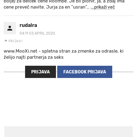
bolje) za delček cene Roombe. Je bil pionir, ja, a zdaj ima
cene preveč navite. Jurja za en "usran"
…
...prikaži več
rudalra
04:11 03.APRIL 2020.
PRIJAVI
www.MooXi.net - spletna stran za zmenke za odrasle, ki
želijo najti partnerja za seks
PRIJAVA
FACEBOOK PRIJAVA