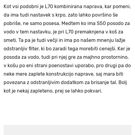
Kot vsi podobni je L70 kombinirana naprava, kar pomeni,
da ima tudi nastavek s krpo, zato lahko površino še
pobriše, ne samo posesa. Medtem ko ima S50 posodo za
vodo v tem nastavku, je pri L70 premaknjena v koš za
smeti. Ta pa je tudi večji in ima po našem mnenju lažje
odstranljiv filter, ki bo zaradi tega morebiti cenejši. Ker je
posoda za vodo, tudi pri njej gre za majhno prostornino,
v košu po eni strani poenostavi uporabo, pro drugi pa do
neke mere zaplete konstrukcijo naprave, saj mara biti
povezana z odstranljivim dodatkom za brisanje tal. Bolj
kot je nekaj zapleteno, prej se lahko pokvari.