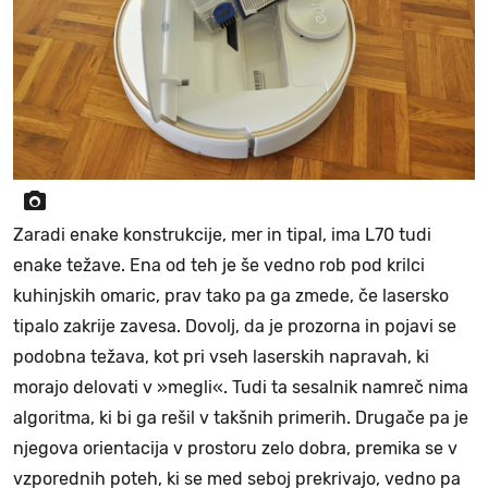
Zaradi enake konstrukcije, mer in tipal, ima L70 tudi
enake težave. Ena od teh je še vedno rob pod krilci
kuhinjskih omaric, prav tako pa ga zmede, če lasersko
tipalo zakrije zavesa. Dovolj, da je prozorna in pojavi se
podobna težava, kot pri vseh laserskih napravah, ki
morajo delovati v »megli«. Tudi ta sesalnik namreč nima
algoritma, ki bi ga rešil v takšnih primerih. Drugače pa je
njegova orientacija v prostoru zelo dobra, premika se v
vzporednih poteh, ki se med seboj prekrivajo, vedno pa