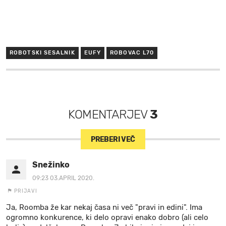
ROBOTSKI SESALNIK
EUFY
ROBOVAC L70
KOMENTARJEV
3
PREBERI VEČ
Snežinko
09:23 03.APRIL 2020.
PRIJAVI
Ja, Roomba že kar nekaj časa ni več "pravi in edini". Ima
ogromno konkurence, ki delo opravi enako dobro (ali celo