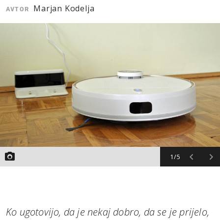
Marjan Kodelja
AVTOR
MOJ SANJ
1/5
Ko ugotovijo, da je nekaj dobro, da se je prijelo,