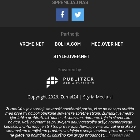
SPREMLJAJ NAS
Partnerji:
VREME.NET
BOLHA.COM
MED.OVER.NET
STYLE.OVER.NET
Powered by:
Copyright 2026. Zurnal24 |
Styria Media si
Žurnal24.si je osrednji slovenski novičarski portal, ki se po dosegu uvršča
med prve tri najbolj obiskane slovenske spletne strani. Žurnal24 je mesto,
kjer lahko prebirate aktualne, ekskluzivne, domače, tuje in slovenske
novice. Naši novinarji se pri svojem delu najstrožje držijo novinarskega
kodeksa in informacije striktno preverjajo. Navajajo vire, kar žal ni praksa v
slovenskem medijskem prostoru in dajejo v svojih novicah prostor vsem,
ne glede na politično ali kakršno koli drugo pripadnost.
... Preberi več