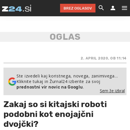
BREZ OGLASOV
GRADIMO &
OLIMPI
EKO 
INTE
T
SLOV
KOMENTARJ
FILM & G
NEPRE
AVTO 
NO
FI
SV
ČRNA 
KOMB
VARČ
AKT
KO
BI
ŠP
FESTIVAL ZA L
LEPOT
MOTO
NA 
NA
O
2. APRIL 2020, OB 11:14
MAG
ODNOSI IN
ŽIVLJEN
IZ DR
KOLE
E-
ZDR
POGLEJ
Ste izvedeli kaj koristnega, novega, zanimivega…
Kliknite tukaj in Žurnal24 izberite za svoj
HOROSKOP IN
PRAVNI
ŠOFER
ZIMSK
PRE
AV
.
prednostni vir novic na Googlu
Sem že izbral
JOO
IN
POPO
POGLEJ
POGLEJ
POGLEJ
Zakaj so si kitajski roboti
SEM 
POD S
POGLEJ
podobni kot enojajčni
TRAJN
POGLEJ
dvojčki?
ŽURNAL P