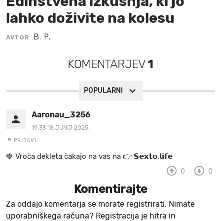
Edinstvena izkušnja, ki jo
lahko doživite na kolesu
MOJ SANJ
B. P.
AVTOR
KOMENTARJEV
1
POPULARNI
Aaronau_3256
19:33 18.JUNIJ 2025.
PRIJAVI
🍓 V r o č a d e k l e t a ča k a jo na va s n a 👉 𝗦𝗲𝘅𝘁𝗼.𝗹𝗶𝗳𝗲
0
0
Komentirajte
Za oddajo komentarja se morate registrirati. Nimate
uporabniškega računa? Registracija je hitra in