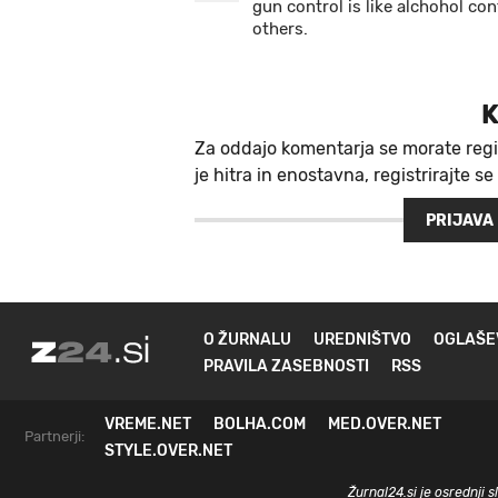
gun control is like alchohol con
others.
K
Za oddajo komentarja se morate regi
je hitra in enostavna, registrirajte se
PRIJAVA
O ŽURNALU
UREDNIŠTVO
OGLAŠE
PRAVILA ZASEBNOSTI
RSS
VREME.NET
BOLHA.COM
MED.OVER.NET
Partnerji:
STYLE.OVER.NET
Žurnal24.si je osrednji 