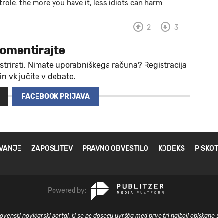
trole. the more you have it, less idiots can harm
2
3
omentirajte
strirati. Nimate uporabniškega računa? Registracija
 in vključite v debato.
FACEBOOK PRIJAVA
VANJE
ZAPOSLITEV
PRAVNO OBVESTILO
KODEKS
PIŠKOT
Powered by:
slovenski novičarski portal, ki se po dosegu uvršča med prve tri najbolj obiskane 