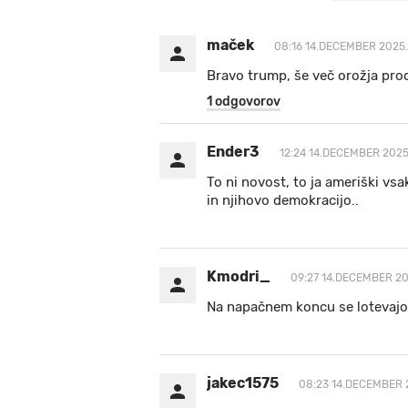
maček
08:16 14.DECEMBER 2025.
Bravo trump, še več orožja prod
1 odgovorov
Ender3
12:24 14.DECEMBER 2025
To ni novost, to ja ameriški vs
in njihovo demokracijo..
Kmodri_
09:27 14.DECEMBER 20
Na napačnem koncu se lotevajo r
jakec1575
08:23 14.DECEMBER 