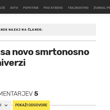
VJE
AVTO
POPOTNIK
POD STREHO
TRAJNOSTNO
ŽURNAL P
ANEK
NAZAJ NA ČLANEK:
esa novo smrtonosno
niverzi
MENTARJEV
5
I
POKAŽI ODGOVORE