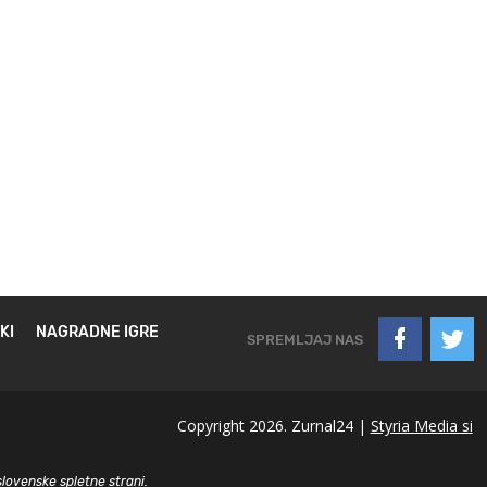
KI
NAGRADNE IGRE
SPREMLJAJ NAS
Copyright 2026. Zurnal24 |
Styria Media si
slovenske spletne strani.