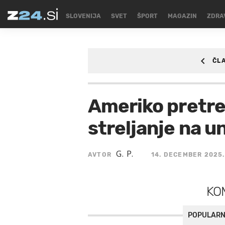
SLOVENIJA
SVET
ŠPORT
MAGAZIN
ZDRA
ČL
SVET
Ameriko pretr
streljanje na u
G. P.
AVTOR
14. DECEMBER 2025.
KO
POPULARN