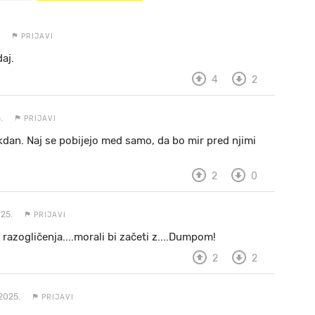
PRIJAVI
aj.
4
2
.
PRIJAVI
akdan. Naj se pobijejo med samo, da bo mir pred njimi
2
0
25.
PRIJAVI
azogličenja....morali bi začeti z....Dumpom!
2
2
2025.
PRIJAVI