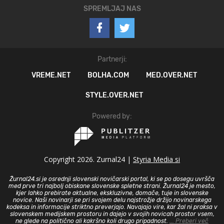
SPREMLJAJ NAS
Partnerji:
VREME.NET
BOLHA.COM
MED.OVER.NET
STYLE.OVER.NET
Powered by:
Copyright 2026. Zurnal24 |
Styria Media si
Žurnal24.si je osrednji slovenski novičarski portal, ki se po dosegu uvršča
med prve tri najbolj obiskane slovenske spletne strani. Žurnal24 je mesto,
kjer lahko prebirate aktualne, ekskluzivne, domače, tuje in slovenske
novice. Naši novinarji se pri svojem delu najstrožje držijo novinarskega
kodeksa in informacije striktno preverjajo. Navajajo vire, kar žal ni praksa v
slovenskem medijskem prostoru in dajejo v svojih novicah prostor vsem,
ne glede na politično ali kakršno koli drugo pripadnost.
... Preberi več