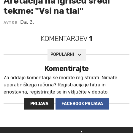
Aretacija na igrišču sredi
tekme: "Vsi na tla!"
MOJ SANJ
Da. B.
AVTOR
KOMENTARJEV
1
POPULARNI
Komentirajte
Za oddajo komentarja se morate registrirati. Nimate
uporabniškega računa? Registracija je hitra in
enostavna, registrirajte se in vključite v debato.
PRIJAVA
FACEBOOK PRIJAVA